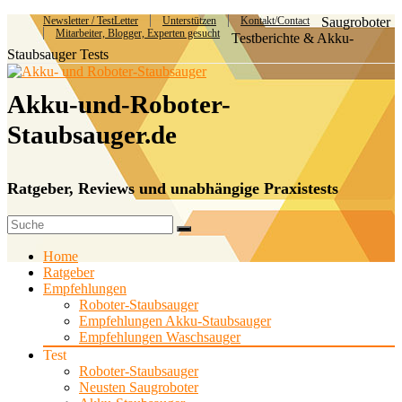
Newsletter / TestLetter
Unterstützen
Kontakt/Contact
Saugroboter
Mitarbeiter, Blogger, Experten gesucht
Testberichte & Akku-
Staubsauger Tests
Akku-und-Roboter-
Staubsauger.de
Ratgeber, Reviews und unabhängige Praxistests
Home
Ratgeber
Empfehlungen
Roboter-Staubsauger
Empfehlungen Akku-Staubsauger
Empfehlungen Waschsauger
Test
Roboter-Staubsauger
Neusten Saugroboter