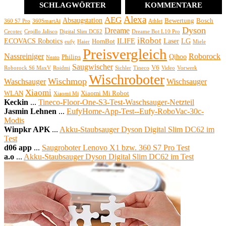
SCHLAGWÖRTER
KOMMENTARE
Alexa
AEG
Absaugstation
Bewertung
Bosch
360 S7 Pro
360SmartAi
Athlet
Dyson
Dreame
Cecotec
Cepillo Jalisco
Digital Slim DC62
Dreame Bot L10 Pro
iRobot
ECOVACS Robotics
ILIFE
Laser
LG
HomBot
eufy
Haier
Miele
Preisvergleich
Nassreiniger
Roborock
Qihoo
Philips
Neato
Saugwischer
V6
Roborock S6 MaxV
Roidmi
Sichler
Tineco
Video
Vorwerk
Wischroboter
Wischmop
Waschsauger
Wischsauger
Xiaomi
WLAN
Xiaomi Mi Robot
Xiaomi Mi
Keckin
...
Tineco-Floor-One-S3-Test-Waschsauger-Netzteil
Jasmin Lehnen
...
EufyHome-App-Test--Eufy-RoboVac-30c-
Modis
Winpkr APK
...
Akku-Staubsauger Dyson Digital Slim DC62 im
Test
d06 app
...
Saugroboter Lenovo X1 bzw. 360 S7 Pro Test
a.o
...
Akku-Staubsauger Dyson Digital Slim DC62 im Test