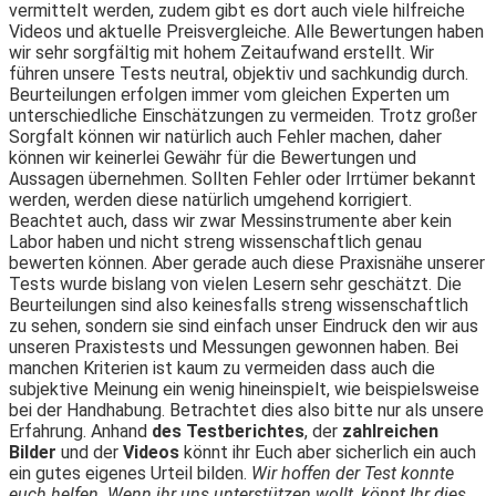
vermittelt werden, zudem gibt es dort auch viele hilfreiche
Videos und aktuelle Preisvergleiche.
Alle Bewertungen haben
wir sehr sorgfältig mit hohem Zeitaufwand erstellt. Wir
führen unsere Tests neutral, objektiv und sachkundig durch.
Beurteilungen erfolgen immer vom gleichen Experten um
unterschiedliche Einschätzungen zu vermeiden. Trotz großer
Sorgfalt können wir natürlich auch Fehler machen, daher
können wir keinerlei Gewähr für die Bewertungen und
Aussagen übernehmen. Sollten Fehler oder Irrtümer bekannt
werden, werden diese natürlich umgehend korrigiert.
Beachtet auch, dass wir zwar Messinstrumente aber kein
Labor haben und nicht streng wissenschaftlich genau
bewerten können. Aber gerade auch diese Praxisnähe unserer
Tests wurde bislang von vielen Lesern sehr geschätzt. Die
Beurteilungen sind also keinesfalls streng wissenschaftlich
zu sehen, sondern sie sind einfach unser Eindruck den wir aus
unseren Praxistests und Messungen gewonnen haben. Bei
manchen Kriterien ist kaum zu vermeiden dass auch die
subjektive Meinung ein wenig hineinspielt, wie beispielsweise
bei der Handhabung. Betrachtet dies also bitte nur als unsere
Erfahrung. Anhand
des Testberichtes
, der
zahlreichen
Bilder
und der
Videos
könnt ihr Euch aber sicherlich ein auch
ein gutes eigenes Urteil bilden.
Wir hoffen der Test konnte
euch helfen. Wenn ihr uns unterstützen wollt, könnt Ihr dies