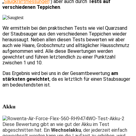
„
Saugkraftmessungen
“) aber auch durch
Tests auf
verschiedenen Teppichen
.
Wir ermitteln bei den praktischen Test
s
wie viel
Quarzsand
der Staubsauger aus den verschiedenen Teppichen wieder
heraussaugt.
Neben allen diesen Tests bewerten wir aber
auch wie Haare, Grobschmutz und alltäglicher Hausschmutz
aufgenommen wird. Alle diese Bewertungen werden
gewichtet und führen letztendlich zu einer Punktzahl
zwischen 1 und 10.
Das Ergebnis wird bei uns in der Gesamtbewertung
am
stärksten gewichtet
, da es letz
t
lich für einen Staubsauger
a
m
b
edeutendsten ist.
Akku
Diese Bewertung gibt an wie gut der Akku im Test
abgeschnitten hat. Ein
Wechselakku
, der jederzeit einfach
gewechselt werden kann um die Laufzeit zu erhöhen, wird