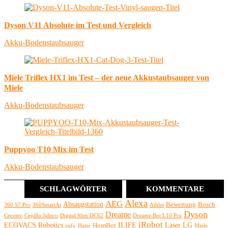
Dyson V11 Absolute im Test und Vergleich
Akku-Bodenstaubsauger
Miele Triflex HX1 im Test – der neue Akkustaubsauger von
Miele
Akku-Bodenstaubsauger
Puppyoo T10 Mix im Test
Akku-Bodenstaubsauger
SCHLAGWÖRTER
KOMMENTARE
Alexa
AEG
Absaugstation
Bewertung
Bosch
360 S7 Pro
360SmartAi
Athlet
Dyson
Dreame
Cecotec
Cepillo Jalisco
Digital Slim DC62
Dreame Bot L10 Pro
iRobot
ECOVACS Robotics
ILIFE
Laser
LG
HomBot
eufy
Haier
Miele