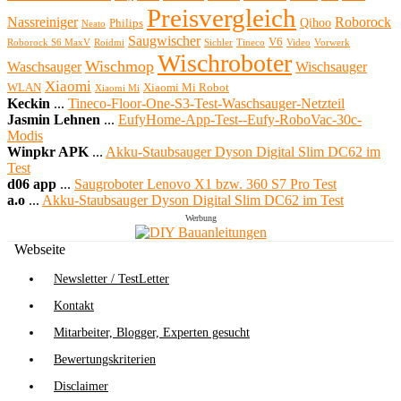
Preisvergleich
Nassreiniger
Roborock
Qihoo
Philips
Neato
Saugwischer
V6
Roborock S6 MaxV
Roidmi
Sichler
Tineco
Video
Vorwerk
Wischroboter
Wischmop
Waschsauger
Wischsauger
Xiaomi
WLAN
Xiaomi Mi Robot
Xiaomi Mi
Keckin
...
Tineco-Floor-One-S3-Test-Waschsauger-Netzteil
Jasmin Lehnen
...
EufyHome-App-Test--Eufy-RoboVac-30c-
Modis
Winpkr APK
...
Akku-Staubsauger Dyson Digital Slim DC62 im
Test
d06 app
...
Saugroboter Lenovo X1 bzw. 360 S7 Pro Test
a.o
...
Akku-Staubsauger Dyson Digital Slim DC62 im Test
Werbung
Webseite
Newsletter / TestLetter
Kontakt
Mitarbeiter, Blogger, Experten gesucht
Bewertungskriterien
Disclaimer