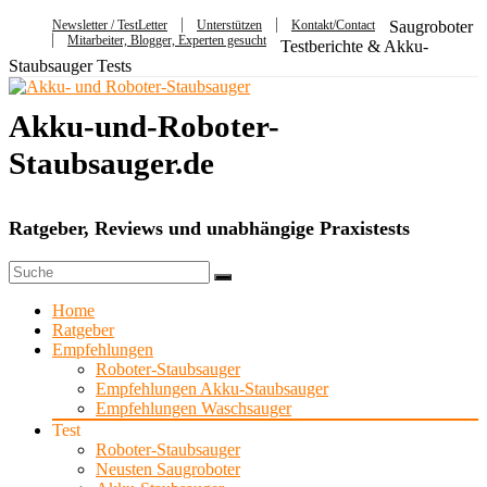
Newsletter / TestLetter
Unterstützen
Kontakt/Contact
Saugroboter
Mitarbeiter, Blogger, Experten gesucht
Testberichte & Akku-
Staubsauger Tests
Akku-und-Roboter-
Staubsauger.de
Ratgeber, Reviews und unabhängige Praxistests
Home
Ratgeber
Empfehlungen
Roboter-Staubsauger
Empfehlungen Akku-Staubsauger
Empfehlungen Waschsauger
Test
Roboter-Staubsauger
Neusten Saugroboter