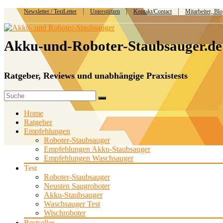
Newsletter / TestLetter
Unterstützen
Kontakt/Contact
Mitarbeiter, Bl
Akku-und-Roboter-Staubsauger.de
Ratgeber, Reviews und unabhängige Praxistests
Home
Ratgeber
Empfehlungen
Roboter-Staubsauger
Empfehlungen Akku-Staubsauger
Empfehlungen Waschsauger
Test
Roboter-Staubsauger
Neusten Saugroboter
Akku-Staubsauger
Waschsauger Test
Wischroboter
Bestseller