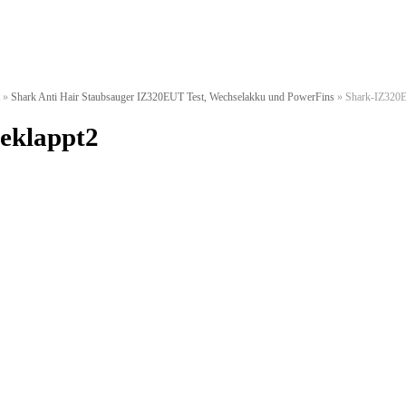
»
Shark Anti Hair Staubsauger IZ320EUT Test, Wechselakku und PowerFins
»
Shark-IZ320
eklappt2