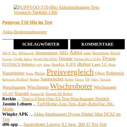
Puppyoo T10 Mix im Test
Akku-Bodenstaubsauger
SCHLAGWÖRTER
KOMMENTARE
Alexa
AEG
Absaugstation
Bewertung
Bosch
360 S7 Pro
360SmartAi
Athlet
Dyson
Dreame
Cecotec
Cepillo Jalisco
Digital Slim DC62
Dreame Bot L10 Pro
iRobot
ECOVACS Robotics
ILIFE
Laser
LG
HomBot
eufy
Haier
Miele
Preisvergleich
Nassreiniger
Roborock
Qihoo
Philips
Neato
Saugwischer
V6
Roborock S6 MaxV
Roidmi
Sichler
Tineco
Video
Vorwerk
Wischroboter
Wischmop
Waschsauger
Wischsauger
Xiaomi
WLAN
Xiaomi Mi Robot
Xiaomi Mi
Keckin
...
Tineco-Floor-One-S3-Test-Waschsauger-Netzteil
Jasmin Lehnen
...
EufyHome-App-Test--Eufy-RoboVac-30c-
Modis
Winpkr APK
...
Akku-Staubsauger Dyson Digital Slim DC62 im
Test
d06 app
...
Saugroboter Lenovo X1 bzw. 360 S7 Pro Test