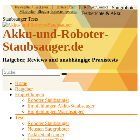
Newsletter / TestLetter
Unterstützen
Kontakt/Contact
Saugroboter
Mitarbeiter, Blogger, Experten gesucht
Testberichte & Akku-
Staubsauger Tests
Akku-und-Roboter-
Staubsauger.de
Ratgeber, Reviews und unabhängige Praxistests
Home
Ratgeber
Empfehlungen
Roboter-Staubsauger
Empfehlungen Akku-Staubsauger
Empfehlungen Waschsauger
Test
Roboter-Staubsauger
Neusten Saugroboter
Akku-Staubsauger