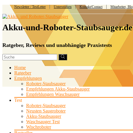
Newsletter / TestLetter
Unterstützen
Kontakt/Contact
Mitarbeiter, Bl
Akku-und-Roboter-Staubsauger.de
Ratgeber, Reviews und unabhängige Praxistests
Home
Ratgeber
Empfehlungen
Roboter-Staubsauger
Empfehlungen Akku-Staubsauger
Empfehlungen Waschsauger
Test
Roboter-Staubsauger
Neusten Saugroboter
Akku-Staubsauger
Waschsauger Test
Wischroboter
Bestseller