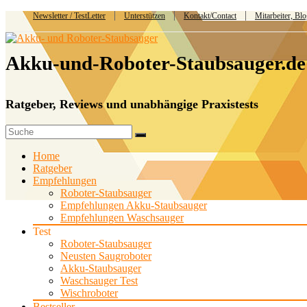
Newsletter / TestLetter
Unterstützen
Kontakt/Contact
Mitarbeiter, Bl
Akku-und-Roboter-Staubsauger.de
Ratgeber, Reviews und unabhängige Praxistests
Home
Ratgeber
Empfehlungen
Roboter-Staubsauger
Empfehlungen Akku-Staubsauger
Empfehlungen Waschsauger
Test
Roboter-Staubsauger
Neusten Saugroboter
Akku-Staubsauger
Waschsauger Test
Wischroboter
Bestseller