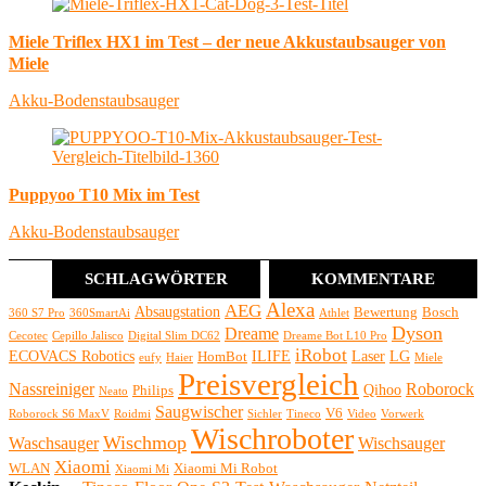
Miele Triflex HX1 im Test – der neue Akkustaubsauger von
Miele
Akku-Bodenstaubsauger
Puppyoo T10 Mix im Test
Akku-Bodenstaubsauger
SCHLAGWÖRTER
KOMMENTARE
Alexa
AEG
Absaugstation
Bewertung
Bosch
360 S7 Pro
360SmartAi
Athlet
Dyson
Dreame
Cecotec
Cepillo Jalisco
Digital Slim DC62
Dreame Bot L10 Pro
iRobot
ECOVACS Robotics
ILIFE
Laser
LG
HomBot
eufy
Haier
Miele
Preisvergleich
Nassreiniger
Roborock
Qihoo
Philips
Neato
Saugwischer
V6
Roborock S6 MaxV
Roidmi
Sichler
Tineco
Video
Vorwerk
Wischroboter
Wischmop
Waschsauger
Wischsauger
Xiaomi
WLAN
Xiaomi Mi Robot
Xiaomi Mi