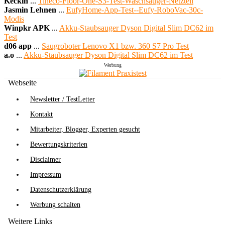
Keckin
...
Tineco-Floor-One-S3-Test-Waschsauger-Netzteil
Jasmin Lehnen
...
EufyHome-App-Test--Eufy-RoboVac-30c-
Modis
Winpkr APK
...
Akku-Staubsauger Dyson Digital Slim DC62 im
Test
d06 app
...
Saugroboter Lenovo X1 bzw. 360 S7 Pro Test
a.o
...
Akku-Staubsauger Dyson Digital Slim DC62 im Test
Werbung
Webseite
Newsletter / TestLetter
Kontakt
Mitarbeiter, Blogger, Experten gesucht
Bewertungskriterien
Disclaimer
Impressum
Datenschutzerklärung
Werbung schalten
Weitere Links