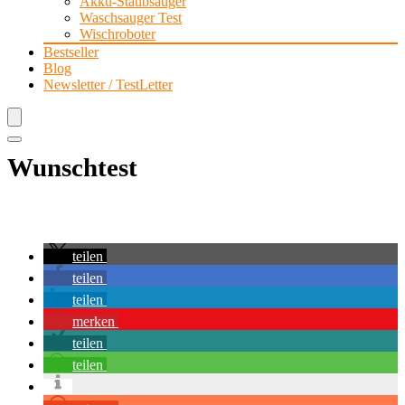
Akku-Staubsauger
Waschsauger Test
Wischroboter
Bestseller
Blog
Newsletter / TestLetter
Wunschtest
teilen
teilen
teilen
merken
teilen
teilen