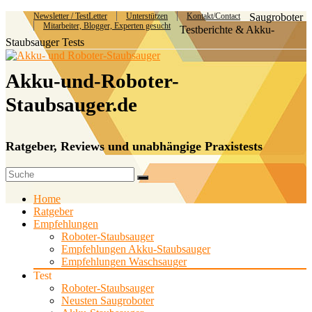
Newsletter / TestLetter
Unterstützen
Kontakt/Contact
Saugroboter
Mitarbeiter, Blogger, Experten gesucht
Testberichte & Akku-
Staubsauger Tests
Akku-und-Roboter-
Staubsauger.de
Ratgeber, Reviews und unabhängige Praxistests
Home
Ratgeber
Empfehlungen
Roboter-Staubsauger
Empfehlungen Akku-Staubsauger
Empfehlungen Waschsauger
Test
Roboter-Staubsauger
Neusten Saugroboter