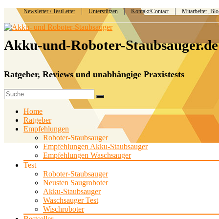
Newsletter / TestLetter
Unterstützen
Kontakt/Contact
Mitarbeiter, Bl
Akku-und-Roboter-Staubsauger.de
Ratgeber, Reviews und unabhängige Praxistests
Home
Ratgeber
Empfehlungen
Roboter-Staubsauger
Empfehlungen Akku-Staubsauger
Empfehlungen Waschsauger
Test
Roboter-Staubsauger
Neusten Saugroboter
Akku-Staubsauger
Waschsauger Test
Wischroboter
Bestseller