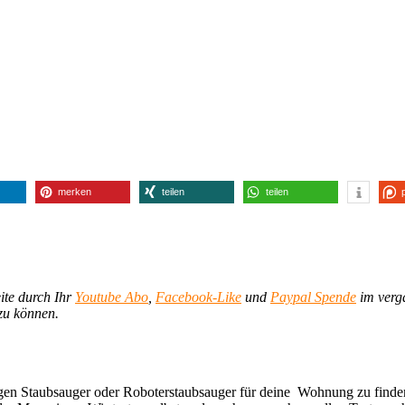
merken
teilen
teilen
eite durch Ihr
Youtube Abo
,
Facebook-Like
und
Paypal Spende
im verga
 zu können.
tigen Staubsauger oder Roboterstaubsauger für deine Wohnung zu finden