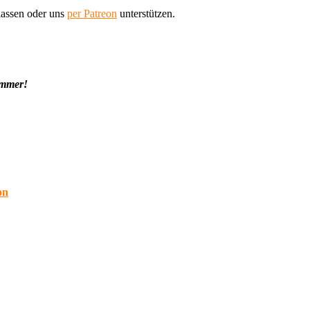
assen oder uns
per Patreon
unterstützen.
immer!
on