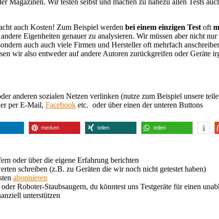
der Magazinen. Wir testen selbst und machen zu nahezu allen Tests auc
ursacht auch Kosten! Zum Beispiel werden
bei einem einzigen Test
oft
me
d andere Eigenheiten genauer zu analysieren. Wir müssen aber nicht nu
ondern auch auch viele Firmen und Hersteller oft mehrfach anschreibe
üssen wir also entweder auf andere Autoren zurückgreifen oder Geräte i
der anderen sozialen Netzen verlinken (nutze zum Beispiel unsere teile
er per E-Mail,
Facebook
etc. oder über einen der unteren Buttons
merken
teilen
teilen
fern oder über die eigene Erfahrung berichten
ten schreiben (z.B. zu Geräten die wir noch nicht getestet haben)
esten
abonnieren
- oder Roboter-Staubsaugern, du könntest uns Testgeräte für einen unabh
anziell unterstützen