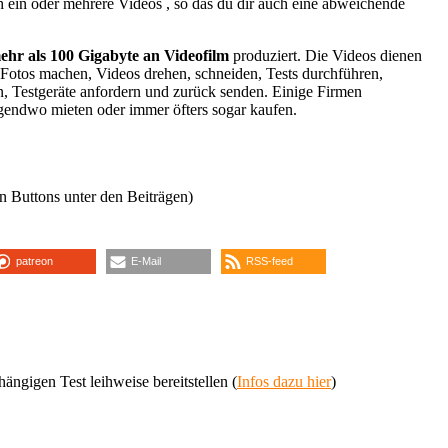
h ein oder mehrere Videos , so das du dir auch eine abweichende
hr als 100 Gigabyte an Videofilm
produziert. Die Videos dienen
r Fotos machen, Videos drehen, schneiden, Tests durchführen,
n, Testgeräte anfordern und zurück senden. Einige Firmen
rgendwo mieten oder immer öfters sogar kaufen.
n Buttons unter den Beiträgen)
patreon
E-Mail
RSS-feed
ängigen Test leihweise bereitstellen (
Infos dazu hier
)