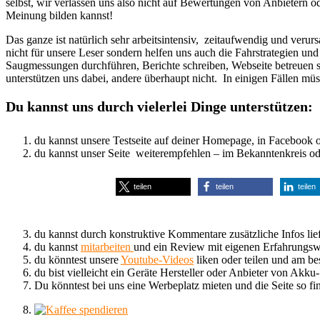
selbst, wir verlassen uns also nicht auf Bewertungen von Anbietern o
Meinung bilden kannst!
Das ganze ist natürlich sehr arbeitsintensiv, zeitaufwendig und ver
nicht für unsere Leser sondern helfen uns auch die Fahrstrategien un
Saugmessungen durchführen, Berichte schreiben, Webseite betreuen s
unterstützen uns dabei, andere überhaupt nicht. In einigen Fällen m
Du kannst uns durch vielerlei Dinge unterstützen:
du kannst unsere Testseite auf deiner Homepage, in Facebook o
du kannst unser Seite weiterempfehlen – im Bekanntenkreis od
teilen
teilen
teilen
du kannst durch konstruktive Kommentare zusätzliche Infos lie
du kannst
mitarbeiten
und ein Review mit eigenen Erfahrungswer
du könntest unsere
Youtube-Videos
liken oder teilen und am b
du bist vielleicht ein Geräte Hersteller oder Anbieter von Akku
Du könntest bei uns eine Werbeplatz mieten und die Seite so fin