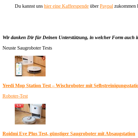
Du kannst uns
hier eine Kaffeespende
über
Paypal
zukommen l
Wir danken Dir für Deinen Unterstützung, in welcher Form auch 
Neuste Saugroboter Tests
Yeedi Mop Station Test – Wischroboter mit Selbstreinigungsstati
Roboter-Test
Roidmi Eve Plus Test, günstiger Saugroboter mit Absaugstation