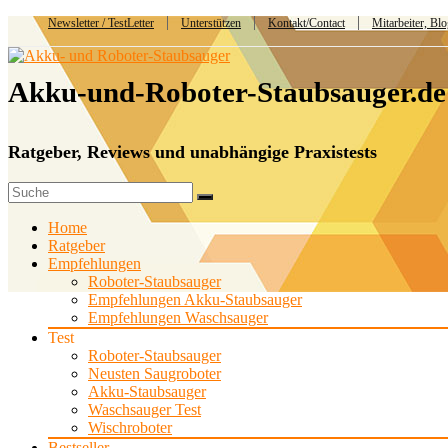
Newsletter / TestLetter
Unterstützen
Kontakt/Contact
Mitarbeiter, Bl
Akku-und-Roboter-Staubsauger.de
Ratgeber, Reviews und unabhängige Praxistests
Home
Ratgeber
Empfehlungen
Roboter-Staubsauger
Empfehlungen Akku-Staubsauger
Empfehlungen Waschsauger
Test
Roboter-Staubsauger
Neusten Saugroboter
Akku-Staubsauger
Waschsauger Test
Wischroboter
Bestseller