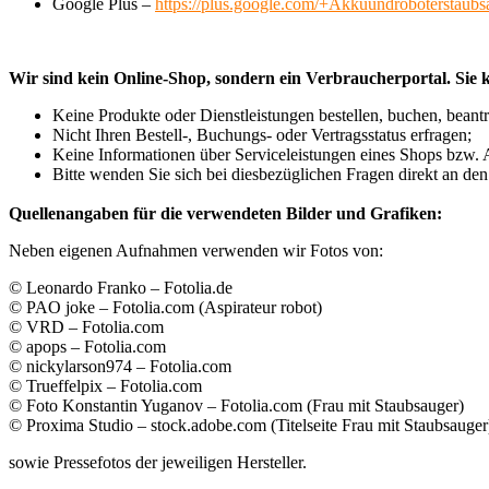
Google Plus –
https://plus.google.com/+Akkuundroboterstaubs
Wir sind kein Online-Shop, sondern ein Verbraucherportal. Sie 
Keine Produkte oder Dienstleistungen bestellen, buchen, beant
Nicht Ihren Bestell-, Buchungs- oder Vertragsstatus erfragen;
Keine Informationen über Serviceleistungen eines Shops bzw. A
Bitte wenden Sie sich bei diesbezüglichen Fragen direkt an de
Quellenangaben für die verwendeten Bilder und Grafiken:
Neben eigenen Aufnahmen verwenden wir Fotos von:
© Leonardo Franko – Fotolia.de
© PAO joke – Fotolia.com (Aspirateur robot)
© VRD – Fotolia.com
© apops – Fotolia.com
© nickylarson974 – Fotolia.com
© Trueffelpix – Fotolia.com
© Foto Konstantin Yuganov – Fotolia.com (Frau mit Staubsauger)
© Proxima Studio – stock.adobe.com (Titelseite Frau mit Staubsauger
sowie Pressefotos der jeweiligen Hersteller.