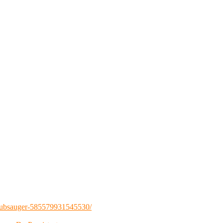
aubsauger-585579931545530/