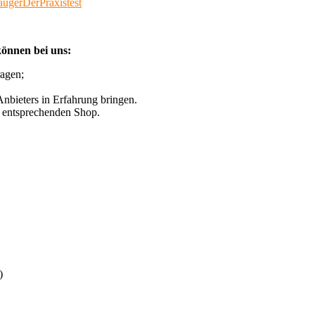
augerDerPraxistest
können bei uns:
ragen;
nbieters in Erfahrung bringen.
n entsprechenden Shop.
)