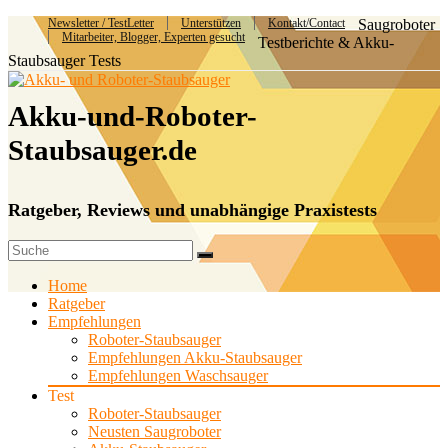
Newsletter / TestLetter
Unterstützen
Kontakt/Contact
Saugroboter
Mitarbeiter, Blogger, Experten gesucht
Testberichte & Akku-
Staubsauger Tests
Akku-und-Roboter-
Staubsauger.de
Ratgeber, Reviews und unabhängige Praxistests
Home
Ratgeber
Empfehlungen
Roboter-Staubsauger
Empfehlungen Akku-Staubsauger
Empfehlungen Waschsauger
Test
Roboter-Staubsauger
Neusten Saugroboter