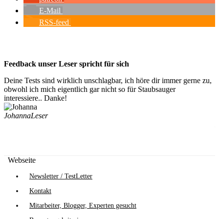
E-Mail
RSS-feed
Feedback unser Leser spricht für sich
Deine Tests sind wirklich unschlagbar, ich höre dir immer gerne zu,
D
obwohl ich mich eigentlich gar nicht so für Staubsauger
b
interessiere.. Danke!
u
z
Johanna
Leser
M
Webseite
Newsletter / TestLetter
Kontakt
Mitarbeiter, Blogger, Experten gesucht