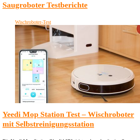
Saugroboter Testberichte
Wischroboter-Test
Yeedi Mop Station Test – Wischroboter
mit Selbstreinigungsstation