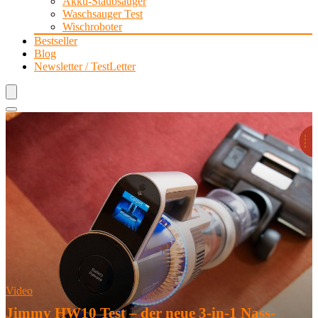
Akku-Staubsauger
Waschsauger Test
Wischroboter
Bestseller
Blog
Newsletter / TestLetter
Video
Jimmy HW10 Test – der neue 3-in-1 Nass-