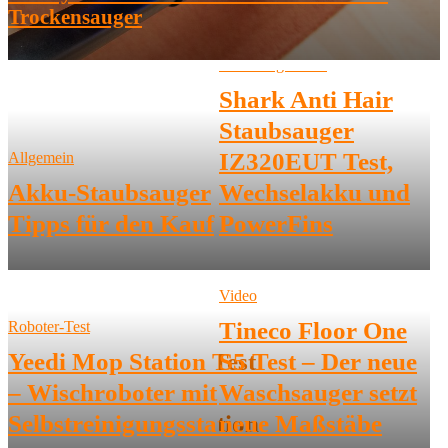
Trockensauger
Staubsauger-Test
Shark Anti Hair
Staubsauger
IZ320EUT Test,
Allgemein
Akku-Staubsauger
Wechselakku und
Tipps für den Kauf
PowerFins
Video
Tineco Floor One
Roboter-Test
Yeedi Mop Station Test
S5 Test – Der neue
– Wischroboter mit
Waschsauger setzt
Selbstreinigungsstation
neue Maßstäbe