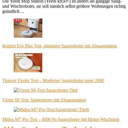
Die Yeedi Mop Station (Yeedi k850+) ist anders als gängige Saug-
und Wischroboter, sie soll nämlich selbst größere Wohnungen richtig
gründlich ...
Roidmi Eve Plus Test, günstiger Saugroboter mit Absaugstation
Trouver Finder Test – Moderner Saugroboter unter 200€
Viomi S9 Test- Saugroboter mit Absaugstation
Midea M7 Pro Test – 4000 Pa Saugroboter mit Motor-Wischmop