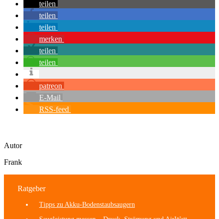
teilen
teilen
teilen
merken
teilen
teilen
patreon
E-Mail
RSS-feed
Autor
Frank
Ratgeber
Tipps zu Akku-Bodenstaubsaugern