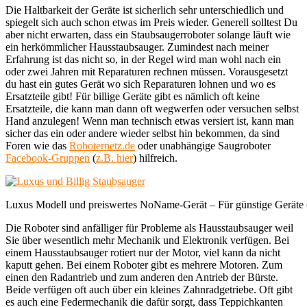
Die Haltbarkeit der Geräte ist sicherlich sehr unterschiedlich und
spiegelt sich auch schon etwas im Preis wieder. Generell solltest Du
aber nicht erwarten, dass ein Staubsaugerroboter solange läuft wie
ein herkömmlicher Hausstaubsauger. Zumindest nach meiner
Erfahrung ist das nicht so, in der Regel wird man wohl nach ein
oder zwei Jahren mit Reparaturen rechnen müssen. Vorausgesetzt
du hast ein gutes Gerät wo sich Reparaturen lohnen und wo es
Ersatzteile gibt! Für billige Geräte gibt es nämlich oft keine
Ersatzteile, die kann man dann oft wegwerfen oder versuchen selbst
Hand anzulegen! Wenn man technisch etwas versiert ist, kann man
sicher das ein oder andere wieder selbst hin bekommen, da sind
Foren wie das
Roboternetz.de
oder unabhängige Saugroboter
Facebook-Gruppen
(
z.B. hier
) hilfreich.
Luxus Modell und preiswertes NoName-Gerät – Für günstige Geräte (rec
Die Roboter sind anfälliger für Probleme als Hausstaubsauger weil
Sie über wesentlich mehr Mechanik und Elektronik verfügen. Bei
einem Hausstaubsauger rotiert nur der Motor, viel kann da nicht
kaputt gehen. Bei einem Roboter gibt es mehrere Motoren. Zum
einen den Radantrieb und zum anderen den Antrieb der Bürste.
Beide verfügen oft auch über ein kleines Zahnradgetriebe. Oft gibt
es auch eine Federmechanik die dafür sorgt, dass Teppichkanten