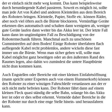
der er einfach nicht mehr weg kommt. Das kann beispielsweise
durch herumliegende Kabel passieren. Soweit es möglich ist, sollte
man jede Art von Kabel und anderen Kleinteilen aus dem Bereich
des Roboters bringen. Kleinteile, Papier, Stoffe etc. können Räder,
aber noch viel öfters auch die Bürste blockieren. Vernünftige Geräte
erkennen dies automatisch und schalten dann wenigsten ab, weniger
gute Geräte laufen dann weiter bis das Akku leer ist. Der letzte Fall
kann dann im ungünstigsten Fall zu Beschädigung von der
Robotermechanik führen. Manchmal auch zu unschönen
Gummistreifen auf dem Boden! Einige Roboter überfahren flach
aufliegende Kabel recht problemlos, andere wickeln diese fast
immer um die Bürste. Wenn man sicher gehen will, sollte man
Kabel möglichst ganz beseitigen oder an den äußersten Rand des
Raumes legen, also dahin wo zumindest die untere Hauptbürste
nicht dran kommen kann.
Auch Engstellen oder Bereiche mit einer kleinen Einfahrtsöffnung
(mann spricht unter Experten auch von einem Hummerkorb) können
den Roboter zu einer winzigen Fahrschleife veranlassen aus der er
sich nicht mehr befreien kann. Der Roboter fährt dann auf einem
kleinen Fleck quasi ständig die selbe Bahn, solange bis das Akku
leer ist oder er dies selbst erkennt. Vermeide daher Bereiche in die
der Roboter nur durch eine enge Stelle hinein- und herausfahren
kann.