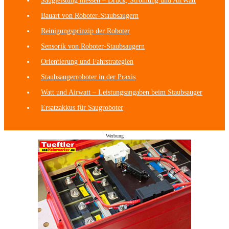
Saugleistung messen – Druck, Strömung und AirWatt
Bauart von Roboter-Staubsaugern
Reinigungsprinzip der Roboter
Sensorik von Roboter-Staubsaugern
Orientierung und Fahrstrategien
Staubsaugerroboter in der Praxis
Watt und Airwatt – Leistungsangaben beim Staubsauger
Ersatzakkus für Saugroboter
Werbung