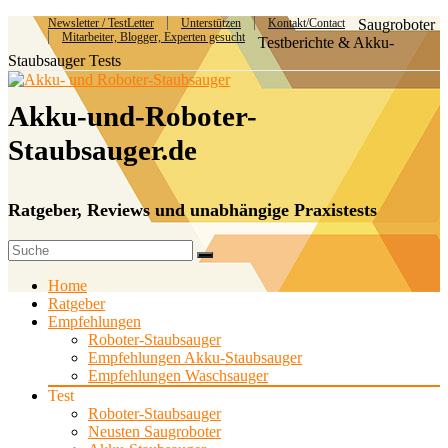
Newsletter / TestLetter
Unterstützen
Kontakt/Contact
Saugroboter
Mitarbeiter, Blogger, Experten gesucht
Testberichte & Akku-
Staubsauger Tests
Akku-und-Roboter-
Staubsauger.de
Ratgeber, Reviews und unabhängige Praxistests
Home
Ratgeber
Empfehlungen
Roboter-Staubsauger
Empfehlungen Akku-Staubsauger
Empfehlungen Waschsauger
Test
Roboter-Staubsauger
Neusten Saugroboter