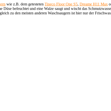
gern
wie z.B. dem getesteten
Tineco Floor One S5
,
Dreame H11 Max
o
e Düse befeuchtet und eine Walze saugt und wischt das Schmutzwasser
gleich zu den meisten anderen Waschsaugern ist hier nur der Frischwass