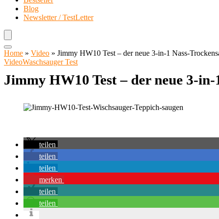
Blog
Newsletter / TestLetter
Home
»
Video
»
Jimmy HW10 Test – der neue 3-in-1 Nass-Trockens
Video
Waschsauger Test
Jimmy HW10 Test – der neue 3-in-
teilen
teilen
teilen
merken
teilen
teilen