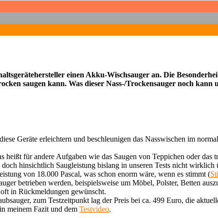
ltsgerätehersteller einen Akku-Wischsauger an. Die Besonderheit
rocken saugen kann. Was dieser Nass-/Trockensauger noch kann u
it, diese Geräte erleichtern und beschleunigen das Nasswischen im nor
das heißt für andere Aufgaben wie das Saugen von Teppichen oder das
doch hinsichtlich Saugleistung bislang in unseren Tests nicht wirklic
eistung von 18.000 Pascal, was schon enorm wäre, wenn es stimmt (
St
uger betrieben werden, beispielsweise um Möbel, Polster, Betten ausz
te oft in Rückmeldungen gewünscht.
uger, zum Testzeitpunkt lag der Preis bei ca. 499 Euro, die aktuellen
hr in meinem Fazit und dem
Testvideo
.