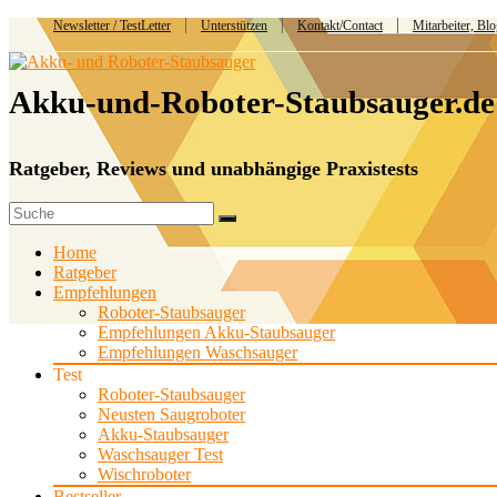
Newsletter / TestLetter
Unterstützen
Kontakt/Contact
Mitarbeiter, Bl
Akku-und-Roboter-Staubsauger.de
Ratgeber, Reviews und unabhängige Praxistests
Home
Ratgeber
Empfehlungen
Roboter-Staubsauger
Empfehlungen Akku-Staubsauger
Empfehlungen Waschsauger
Test
Roboter-Staubsauger
Neusten Saugroboter
Akku-Staubsauger
Waschsauger Test
Wischroboter
Bestseller