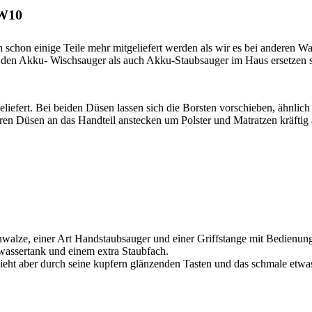
HW10
hon einige Teile mehr mitgeliefert werden als wir es bei anderen Wa
l den Akku- Wischsauger als auch Akku-Staubsauger im Haus ersetzen s
iefert. Bei beiden Düsen lassen sich die Borsten vorschieben, ähnlic
deren Düsen an das Handteil anstecken um Polster und Matratzen kräfti
nwalze, einer Art Handstaubsauger und einer Griffstange mit Bedienung
assertank und einem extra Staubfach.
ht aber durch seine kupfern glänzenden Tasten und das schmale etwa