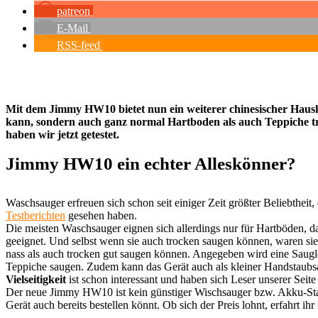
patreon
E-Mail
RSS-feed
Mit dem Jimmy HW10 bietet nun ein weiterer chinesischer Hausha
kann, sondern auch ganz normal Hartboden als auch Teppiche t
haben wir jetzt getestet.
Jimmy HW10 ein echter Alleskönner?
Waschsauger erfreuen sich schon seit einiger Zeit größter Beliebthe
Testberichten
gesehen haben.
Die meisten Waschsauger eignen sich allerdings nur für Hartböden, 
geeignet. Und selbst wenn sie auch trocken saugen können, waren sie 
nass als auch trocken gut saugen können. Angegeben wird eine Saugl
Teppiche saugen. Zudem kann das Gerät auch als kleiner Handstaubsa
Vielseitigkeit
ist schon interessant und haben sich Leser unserer Sei
Der neue Jimmy HW10 ist kein günstiger Wischsauger bzw. Akku-Staubsa
Gerät auch bereits bestellen könnt. Ob sich der Preis lohnt, erfahrt i