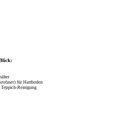
Blick:
älter
rofaser) für Hartboden
r Teppich-Reinigung