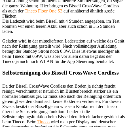
Akku-Ladung schon problemlos mehrere Zimmer saugen, oft sogar
die ganze Wohnung. Hier bringen es Bissell CrossWave Cordless
als auch der
Tineco Floor One S3
auf annähernd ähnlich große
Flächen.
Die Ladezeit wird beim Bissell mit 4 Stunden angegeben, im Test
konnten wir einen leeren Akku aber auch schon in 3,5 Stunden
laden.
Geladen wird in der mitgelieferten Ladestation auf welche das Gerät
nach der Reinigung gestellt wird. Nach vollständiger Aufladung
beträgt der Standby Strom noch 0,3W. Dies ist etwas niedriger als
beim Tineco mit 0,9W, was aber vor allem daran liegt das der
Tineco ja auch noch WLAN für die App-Steuerung beinhaltet.
Selbstreinigung des Bissell CrossWave Cordless
Da der Bissell CrossWave Cordless den Boden ja richtig feucht
reinigt, verschmutzt er natürlich im Bürstenbereich stärker als ein
normaler Staubsauger. Er muss also nach der Reinigung ordentlich
gereinigt werden damit sich keine Bakterien verbreiten. Für diesen
Zweck besitzt der Bissell genau wie sein Konkurrent der Tineco
über eine Selbstreinigungsfunktion. Leider ist die
Selbstreinigungsfunktion beim Bissell deutlich einfacher gestrickt als
beim Tineco. Beim
Tineco
wird man per Display und deutscher
Sprachausgabe aufgefordert die Selbstreinigung zu starten, man