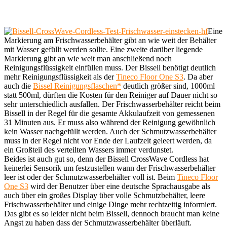
Eine
Markierung am Frischwasserbehälter gibt an wie weit der Behälter
mit Wasser gefüllt werden sollte. Eine zweite darüber liegende
Markierung gibt an wie weit man anschließend noch
Reinigungsflüssigkeit einfüllen muss. Der Bissell benötigt deutlich
mehr Reinigungsflüssigkeit als der
Tineco Floor One S3
. Da aber
auch die
Bissel Reinigungsflaschen*
deutlich größer sind, 1000ml
statt 500ml, dürften die Kosten für den Reiniger auf Dauer nicht so
sehr unterschiedlich ausfallen. Der Frischwasserbehälter reicht beim
Bissell in der Regel für die gesamte Akkulaufzeit von gemessenen
31 Minuten aus. Er muss also während der Reinigung gewöhnlich
kein Wasser nachgefüllt werden. Auch der Schmutzwasserbehälter
muss in der Regel nicht vor Ende der Laufzeit geleert werden, da
ein Großteil des verteilten Wassers immer verdunstet.
Beides ist auch gut so, denn der Bissell CrossWave Cordless hat
keinerlei Sensorik um festzustellen wann der Frischwasserbehälter
leer ist oder der Schmutzwasserbehälter voll ist. Beim
Tineco Floor
One S3
wird der Benutzer über eine deutsche Sprachausgabe als
auch über ein großes Display über volle Schmutzbehälter, leere
Frischwasserbehälter und einige Dinge mehr rechtzeitig informiert.
Das gibt es so leider nicht beim Bissell, dennoch braucht man keine
Angst zu haben dass der Schmutzwasserbehälter überläuft.