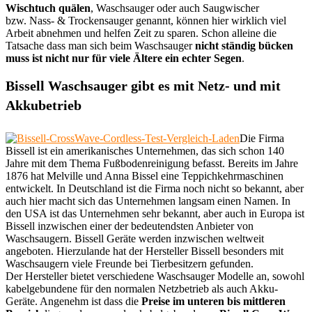
Wischtuch quälen
, Waschsauger oder auch Saugwischer
bzw. Nass- & Trockensauger genannt, können hier wirklich viel
Arbeit abnehmen und helfen Zeit zu sparen. Schon alleine die
Tatsache dass man sich beim Waschsauger
nicht ständig bücken
muss ist nicht nur für viele Ältere ein echter Segen
.
Bissell Waschsauger gibt es mit Netz- und mit
Akkubetrieb
Die Firma
Bissell ist ein amerikanisches Unternehmen, das sich schon 140
Jahre mit dem Thema Fußbodenreinigung befasst. Bereits im Jahre
1876 hat Melville und Anna Bissel eine Teppichkehrmaschinen
entwickelt. In Deutschland ist die Firma noch nicht so bekannt, aber
auch hier macht sich das Unternehmen langsam einen Namen. In
den USA ist das Unternehmen sehr bekannt, aber auch in Europa ist
Bissell inzwischen einer der bedeutendsten Anbieter von
Waschsaugern. Bissell Geräte werden inzwischen weltweit
angeboten. Hierzulande hat der Hersteller Bissell besonders mit
Waschsaugern viele Freunde bei Tierbesitzern gefunden.
Der Hersteller bietet verschiedene Waschsauger Modelle an, sowohl
kabelgebundene für den normalen Netzbetrieb als auch Akku-
Geräte. Angenehm ist dass die
Preise im unteren bis mittleren