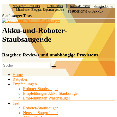
Newsletter / TestLetter
Unterstützen
Kontakt/Contact
Saugroboter
Mitarbeiter, Blogger, Experten gesucht
Testberichte & Akku-
Staubsauger Tests
Akku-und-Roboter-
Staubsauger.de
Ratgeber, Reviews und unabhängige Praxistests
Home
Ratgeber
Empfehlungen
Roboter-Staubsauger
Empfehlungen Akku-Staubsauger
Empfehlungen Waschsauger
Test
Roboter-Staubsauger
Neusten Saugroboter