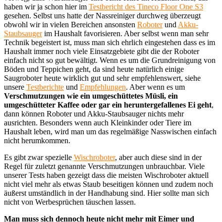
haben wir ja schon hier im
Testbericht des Tineco Floor One S3
gesehen. Selbst uns hatte der Nassreiniger durchweg überzeugt
obwohl wir in vielen Bereichen ansonsten
Roboter
und
Akku-
Staubsauger
im Haushalt favorisieren. Aber selbst wenn man sehr
Technik begeistert ist, muss man sich ehrlich eingestehen dass es im
Haushalt immer noch viele Einsatzgebiete gibt die der Roboter
einfach nicht so gut bewältigt. Wenn es um die Grundreinigung von
Böden und Teppichen geht, da sind heute natürlich einige
Saugroboter heute wirklich gut und sehr empfehlenswert, siehe
unsere
Testberichte
und
Empfehlungen
. Aber wenn es um
Verschmutzungen wie ein umgeschüttetes Müsli, ein
umgeschütteter Kaffee oder gar ein heruntergefallenes Ei
geht
,
dann können Roboter und Akku-Staubsauger nichts mehr
ausrichten. Besonders wenn auch Kleinkinder oder Tiere im
Haushalt leben, wird man um das regelmäßige Nasswischen einfach
nicht herumkommen.
Es gibt zwar spezielle
Wischroboter
, aber auch diese sind in der
Regel für zuletzt genannte Verschmutzungen unbrauchbar. Viele
unserer Tests haben gezeigt dass die meisten Wischroboter aktuell
nicht viel mehr als etwas Staub beseitigen können und zudem noch
äußerst umständlich in der Handhabung sind. Hier sollte man sich
nicht von Werbesprüchen täuschen lassen.
Man muss sich dennoch heute nicht mehr mit Eimer und