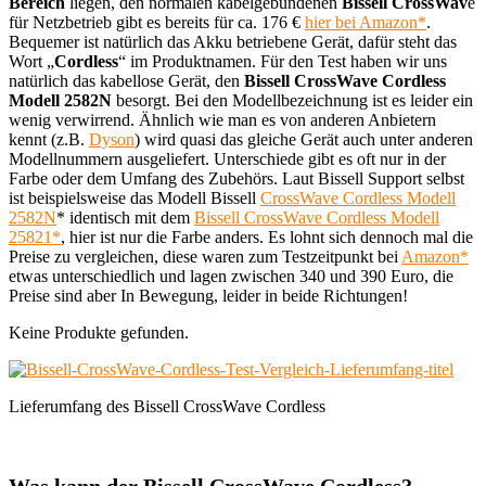
Bereich
liegen, den normalen kabelgebundenen
Bissell CrossWav
e
für Netzbetrieb gibt es bereits für ca. 176 €
hier bei Amazon*
.
Bequemer ist natürlich das Akku betriebene Gerät, dafür steht das
Wort „
Cordless
“ im Produktnamen. Für den Test haben wir uns
natürlich das kabellose Gerät, den
Bissell CrossWave Cordless
Modell 2582N
besorgt. Bei den Modellbezeichnung ist es leider ein
wenig verwirrend. Ähnlich wie man es von anderen Anbietern
kennt (z.B.
Dyson
) wird quasi das gleiche Gerät auch unter anderen
Modellnummern ausgeliefert. Unterschiede gibt es oft nur in der
Farbe oder dem Umfang des Zubehörs. Laut Bissell Support selbst
ist beispielsweise das Modell Bissell
CrossWave Cordless Modell
2582N
* identisch mit dem
Bissell CrossWave Cordless Modell
25821*
, hier ist nur die Farbe anders. Es lohnt sich dennoch mal die
Preise zu vergleichen, diese waren zum Testzeitpunkt bei
Amazon*
etwas unterschiedlich und lagen zwischen 340 und 390 Euro, die
Preise sind aber In Bewegung, leider in beide Richtungen!
Keine Produkte gefunden.
Lieferumfang des Bissell CrossWave Cordless