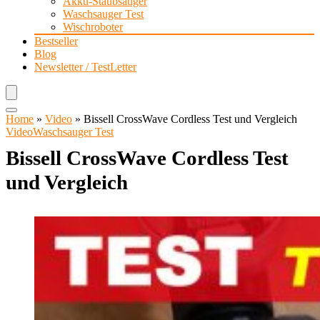
Akku-Staubsauger
Waschsauger Test
Wischroboter
Bestseller
Blog
Newsletter / TestLetter
Home
»
Video
»
Bissell CrossWave Cordless Test und Vergleich
Video
Waschsauger Test
Bissell CrossWave Cordless Test
und Vergleich