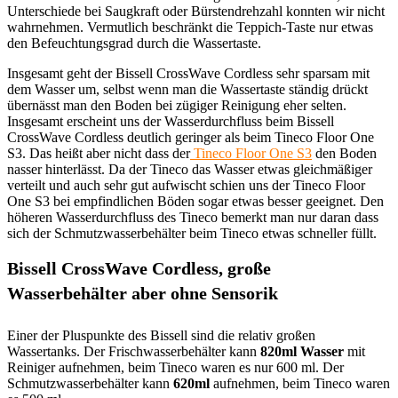
Unterschiede bei Saugkraft oder Bürstendrehzahl konnten wir nicht
wahrnehmen. Vermutlich beschränkt die Teppich-Taste nur etwas
den Befeuchtungsgrad durch die Wassertaste.
Insgesamt geht der Bissell CrossWave Cordless sehr sparsam mit
dem Wasser um, selbst wenn man die Wassertaste ständig drückt
übernässt man den Boden bei zügiger Reinigung eher selten.
Insgesamt erscheint uns der Wasserdurchfluss beim Bissell
CrossWave Cordless deutlich geringer als beim Tineco Floor One
S3. Das heißt aber nicht dass der
Tineco Floor One S3
den Boden
nasser hinterlässt. Da der Tineco das Wasser etwas gleichmäßiger
verteilt und auch sehr gut aufwischt schien uns der Tineco Floor
One S3 bei empfindlichen Böden sogar etwas besser geeignet. Den
höheren Wasserdurchfluss des Tineco bemerkt man nur daran dass
sich der Schmutzwasserbehälter beim Tineco etwas schneller füllt.
Bissell CrossWave Cordless, große
Wasserbehälter aber ohne Sensorik
Einer der Pluspunkte des Bissell sind die relativ großen
Wassertanks. Der Frischwasserbehälter kann
820ml Wasser
mit
Reiniger aufnehmen, beim Tineco waren es nur 600 ml. Der
Schmutzwasserbehälter kann
620ml
aufnehmen, beim Tineco waren