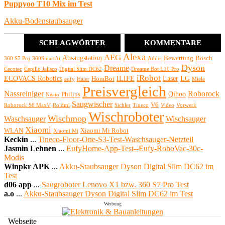
Puppyoo T10 Mix im Test
Akku-Bodenstaubsauger
SCHLAGWÖRTER
KOMMENTARE
Alexa
AEG
Absaugstation
Bewertung
Bosch
360 S7 Pro
360SmartAi
Athlet
Dyson
Dreame
Cecotec
Cepillo Jalisco
Digital Slim DC62
Dreame Bot L10 Pro
iRobot
ECOVACS Robotics
ILIFE
Laser
LG
HomBot
eufy
Haier
Miele
Preisvergleich
Nassreiniger
Roborock
Qihoo
Philips
Neato
Saugwischer
V6
Roborock S6 MaxV
Roidmi
Sichler
Tineco
Video
Vorwerk
Wischroboter
Wischmop
Waschsauger
Wischsauger
Xiaomi
WLAN
Xiaomi Mi Robot
Xiaomi Mi
Keckin
...
Tineco-Floor-One-S3-Test-Waschsauger-Netzteil
Jasmin Lehnen
...
EufyHome-App-Test--Eufy-RoboVac-30c-
Modis
Winpkr APK
...
Akku-Staubsauger Dyson Digital Slim DC62 im
Test
d06 app
...
Saugroboter Lenovo X1 bzw. 360 S7 Pro Test
a.o
...
Akku-Staubsauger Dyson Digital Slim DC62 im Test
Werbung
Webseite