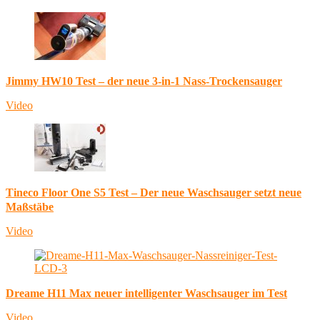
Jimmy HW10 Test – der neue 3-in-1 Nass-Trockensauger
Video
Tineco Floor One S5 Test – Der neue Waschsauger setzt neue
Maßstäbe
Video
Dreame H11 Max neuer intelligenter Waschsauger im Test
Video