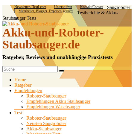
Newsletter / TestLetter
Unterstützen
Kontakt/Contact
Saugroboter
Mitarbeiter, Blogger, Experten gesucht
Testberichte & Akku-
Staubsauger Tests
Akku-und-Roboter-
Staubsauger.de
Ratgeber, Reviews und unabhängige Praxistests
Home
Ratgeber
Empfehlungen
Roboter-Staubsauger
Empfehlungen Akku-Staubsauger
Empfehlungen Waschsauger
Test
Roboter-Staubsauger
Neusten Saugroboter
Akku-Staubsauger