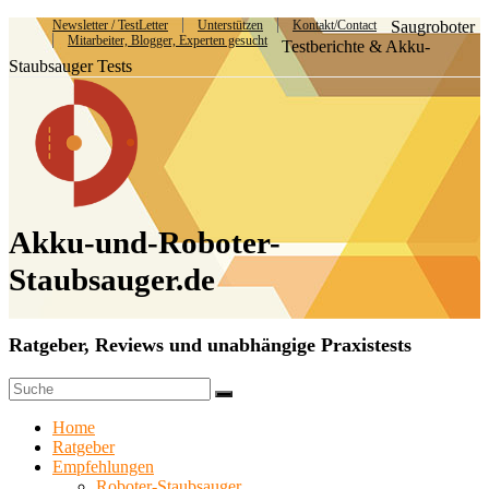
Newsletter / TestLetter
Unterstützen
Kontakt/Contact
Saugroboter
Mitarbeiter, Blogger, Experten gesucht
Testberichte & Akku-
Staubsauger Tests
Akku-und-Roboter-
Staubsauger.de
Ratgeber, Reviews und unabhängige Praxistests
Home
Ratgeber
Empfehlungen
Roboter-Staubsauger