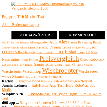
Puppyoo T10 Mix im Test
Akku-Bodenstaubsauger
SCHLAGWÖRTER
KOMMENTARE
Alexa
AEG
Absaugstation
Bewertung
Bosch
360 S7 Pro
360SmartAi
Athlet
Dyson
Dreame
Cecotec
Cepillo Jalisco
Digital Slim DC62
Dreame Bot L10 Pro
iRobot
ECOVACS Robotics
ILIFE
Laser
LG
HomBot
eufy
Haier
Miele
Preisvergleich
Nassreiniger
Roborock
Qihoo
Philips
Neato
Saugwischer
V6
Roborock S6 MaxV
Roidmi
Sichler
Tineco
Video
Vorwerk
Wischroboter
Wischmop
Waschsauger
Wischsauger
Xiaomi
WLAN
Xiaomi Mi Robot
Xiaomi Mi
Keckin
...
Tineco-Floor-One-S3-Test-Waschsauger-Netzteil
Jasmin Lehnen
...
EufyHome-App-Test--Eufy-RoboVac-30c-
Modis
Winpkr APK
...
Akku-Staubsauger Dyson Digital Slim DC62 im
Test
d06 app
...
Saugroboter Lenovo X1 bzw. 360 S7 Pro Test
a.o
...
Akku-Staubsauger Dyson Digital Slim DC62 im Test