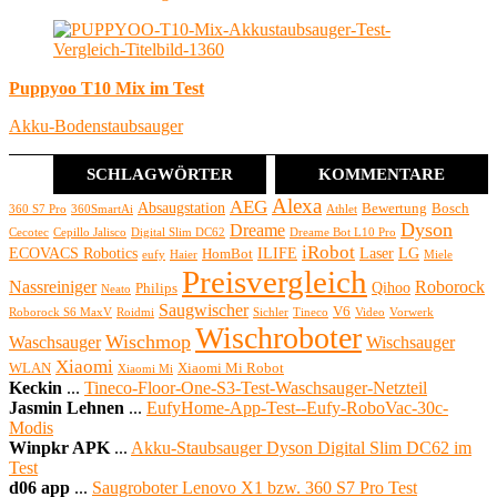
Puppyoo T10 Mix im Test
Akku-Bodenstaubsauger
SCHLAGWÖRTER
KOMMENTARE
Alexa
AEG
Absaugstation
Bewertung
Bosch
360 S7 Pro
360SmartAi
Athlet
Dyson
Dreame
Cecotec
Cepillo Jalisco
Digital Slim DC62
Dreame Bot L10 Pro
iRobot
ECOVACS Robotics
ILIFE
Laser
LG
HomBot
eufy
Haier
Miele
Preisvergleich
Nassreiniger
Roborock
Qihoo
Philips
Neato
Saugwischer
V6
Roborock S6 MaxV
Roidmi
Sichler
Tineco
Video
Vorwerk
Wischroboter
Wischmop
Waschsauger
Wischsauger
Xiaomi
WLAN
Xiaomi Mi Robot
Xiaomi Mi
Keckin
...
Tineco-Floor-One-S3-Test-Waschsauger-Netzteil
Jasmin Lehnen
...
EufyHome-App-Test--Eufy-RoboVac-30c-
Modis
Winpkr APK
...
Akku-Staubsauger Dyson Digital Slim DC62 im
Test
d06 app
...
Saugroboter Lenovo X1 bzw. 360 S7 Pro Test