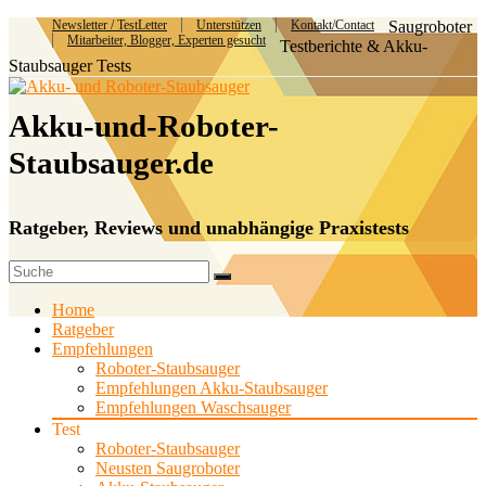
Newsletter / TestLetter
Unterstützen
Kontakt/Contact
Saugroboter
Mitarbeiter, Blogger, Experten gesucht
Testberichte & Akku-
Staubsauger Tests
Akku-und-Roboter-
Staubsauger.de
Ratgeber, Reviews und unabhängige Praxistests
Home
Ratgeber
Empfehlungen
Roboter-Staubsauger
Empfehlungen Akku-Staubsauger
Empfehlungen Waschsauger
Test
Roboter-Staubsauger
Neusten Saugroboter