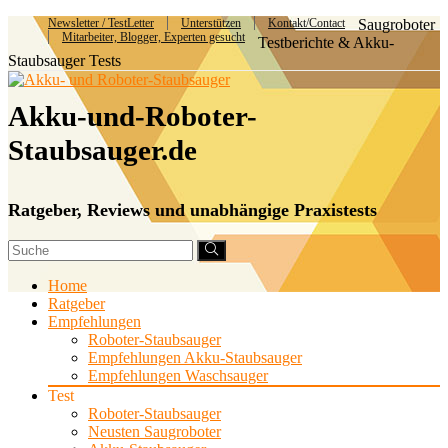
Newsletter / TestLetter
Unterstützen
Kontakt/Contact
Saugroboter
Mitarbeiter, Blogger, Experten gesucht
Testberichte & Akku-
Staubsauger Tests
Akku-und-Roboter-
Staubsauger.de
Ratgeber, Reviews und unabhängige Praxistests
Home
Ratgeber
Empfehlungen
Roboter-Staubsauger
Empfehlungen Akku-Staubsauger
Empfehlungen Waschsauger
Test
Roboter-Staubsauger
Neusten Saugroboter