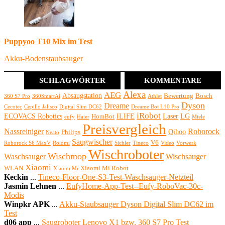
Puppyoo T10 Mix im Test
Akku-Bodenstaubsauger
SCHLAGWÖRTER
KOMMENTARE
Alexa
AEG
Absaugstation
Bewertung
Bosch
360 S7 Pro
360SmartAi
Athlet
Dyson
Dreame
Cecotec
Cepillo Jalisco
Digital Slim DC62
Dreame Bot L10 Pro
iRobot
ECOVACS Robotics
ILIFE
Laser
LG
HomBot
eufy
Haier
Miele
Preisvergleich
Nassreiniger
Roborock
Qihoo
Philips
Neato
Saugwischer
V6
Roborock S6 MaxV
Roidmi
Sichler
Tineco
Video
Vorwerk
Wischroboter
Wischmop
Waschsauger
Wischsauger
Xiaomi
WLAN
Xiaomi Mi Robot
Xiaomi Mi
Keckin
...
Tineco-Floor-One-S3-Test-Waschsauger-Netzteil
Jasmin Lehnen
...
EufyHome-App-Test--Eufy-RoboVac-30c-
Modis
Winpkr APK
...
Akku-Staubsauger Dyson Digital Slim DC62 im
Test
d06 app
...
Saugroboter Lenovo X1 bzw. 360 S7 Pro Test