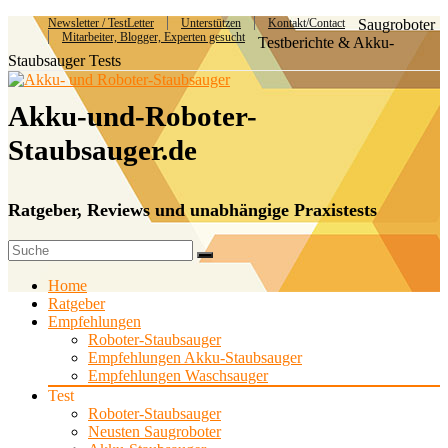
Newsletter / TestLetter
Unterstützen
Kontakt/Contact
Saugroboter
Mitarbeiter, Blogger, Experten gesucht
Testberichte & Akku-
Staubsauger Tests
Akku-und-Roboter-
Staubsauger.de
Ratgeber, Reviews und unabhängige Praxistests
Home
Ratgeber
Empfehlungen
Roboter-Staubsauger
Empfehlungen Akku-Staubsauger
Empfehlungen Waschsauger
Test
Roboter-Staubsauger
Neusten Saugroboter