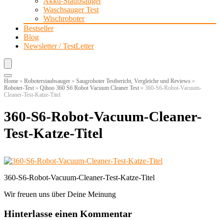
Akku-Staubsauger
Waschsauger Test
Wischroboter
Bestseller
Blog
Newsletter / TestLetter
Home
»
Roboterstaubsauger
»
Saugroboter Testbericht, Vergleiche und Reviews
»
Roboter-Test
»
Qihoo 360 S6 Robot Vacuum Cleaner Test
»
360-S6-Robot-Vacuum-
Cleaner-Test-Katze-Titel
360-S6-Robot-Vacuum-Cleaner-
Test-Katze-Titel
360-S6-Robot-Vacuum-Cleaner-Test-Katze-Titel
Wir freuen uns über Deine Meinung
Hinterlasse einen Kommentar