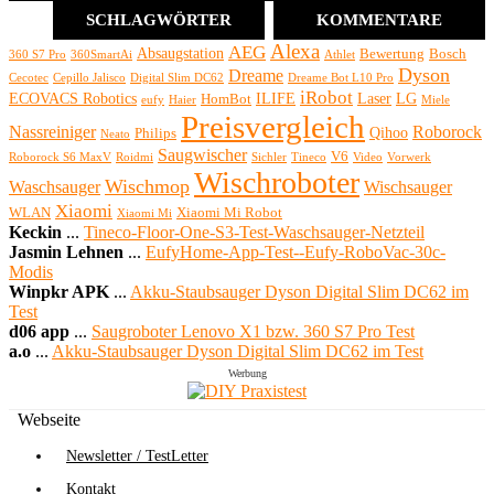
SCHLAGWÖRTER
KOMMENTARE
Alexa
AEG
Absaugstation
Bewertung
Bosch
360 S7 Pro
360SmartAi
Athlet
Dyson
Dreame
Cecotec
Cepillo Jalisco
Digital Slim DC62
Dreame Bot L10 Pro
iRobot
ECOVACS Robotics
ILIFE
Laser
LG
HomBot
eufy
Haier
Miele
Preisvergleich
Nassreiniger
Roborock
Qihoo
Philips
Neato
Saugwischer
V6
Roborock S6 MaxV
Roidmi
Sichler
Tineco
Video
Vorwerk
Wischroboter
Wischmop
Waschsauger
Wischsauger
Xiaomi
WLAN
Xiaomi Mi Robot
Xiaomi Mi
Keckin
...
Tineco-Floor-One-S3-Test-Waschsauger-Netzteil
Jasmin Lehnen
...
EufyHome-App-Test--Eufy-RoboVac-30c-
Modis
Winpkr APK
...
Akku-Staubsauger Dyson Digital Slim DC62 im
Test
d06 app
...
Saugroboter Lenovo X1 bzw. 360 S7 Pro Test
a.o
...
Akku-Staubsauger Dyson Digital Slim DC62 im Test
Werbung
Webseite
Newsletter / TestLetter
Kontakt