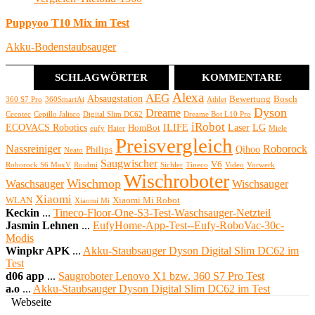
Puppyoo T10 Mix im Test
Akku-Bodenstaubsauger
SCHLAGWÖRTER
KOMMENTARE
Alexa
AEG
Absaugstation
Bewertung
Bosch
360 S7 Pro
360SmartAi
Athlet
Dyson
Dreame
Cecotec
Cepillo Jalisco
Digital Slim DC62
Dreame Bot L10 Pro
iRobot
ECOVACS Robotics
ILIFE
Laser
LG
HomBot
eufy
Haier
Miele
Preisvergleich
Nassreiniger
Roborock
Qihoo
Philips
Neato
Saugwischer
V6
Roborock S6 MaxV
Roidmi
Sichler
Tineco
Video
Vorwerk
Wischroboter
Wischmop
Waschsauger
Wischsauger
Xiaomi
WLAN
Xiaomi Mi Robot
Xiaomi Mi
Keckin
...
Tineco-Floor-One-S3-Test-Waschsauger-Netzteil
Jasmin Lehnen
...
EufyHome-App-Test--Eufy-RoboVac-30c-
Modis
Winpkr APK
...
Akku-Staubsauger Dyson Digital Slim DC62 im
Test
d06 app
...
Saugroboter Lenovo X1 bzw. 360 S7 Pro Test
a.o
...
Akku-Staubsauger Dyson Digital Slim DC62 im Test
Webseite