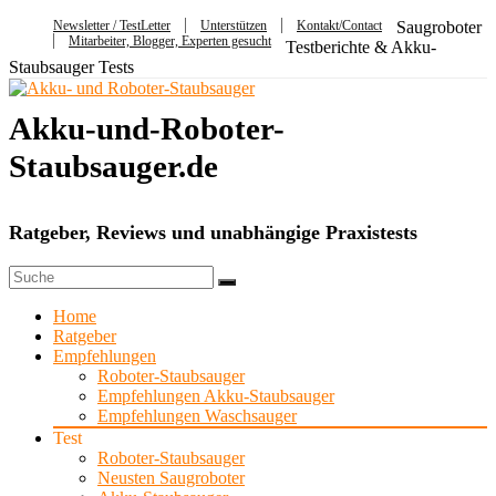
Newsletter / TestLetter
Unterstützen
Kontakt/Contact
Saugroboter
Mitarbeiter, Blogger, Experten gesucht
Testberichte & Akku-
Staubsauger Tests
Akku-und-Roboter-
Staubsauger.de
Ratgeber, Reviews und unabhängige Praxistests
Home
Ratgeber
Empfehlungen
Roboter-Staubsauger
Empfehlungen Akku-Staubsauger
Empfehlungen Waschsauger
Test
Roboter-Staubsauger
Neusten Saugroboter