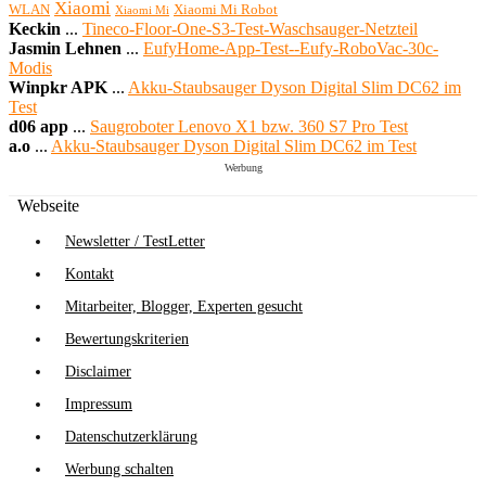
Xiaomi
WLAN
Xiaomi Mi Robot
Xiaomi Mi
Keckin
...
Tineco-Floor-One-S3-Test-Waschsauger-Netzteil
Jasmin Lehnen
...
EufyHome-App-Test--Eufy-RoboVac-30c-
Modis
Winpkr APK
...
Akku-Staubsauger Dyson Digital Slim DC62 im
Test
d06 app
...
Saugroboter Lenovo X1 bzw. 360 S7 Pro Test
a.o
...
Akku-Staubsauger Dyson Digital Slim DC62 im Test
Werbung
Webseite
Newsletter / TestLetter
Kontakt
Mitarbeiter, Blogger, Experten gesucht
Bewertungskriterien
Disclaimer
Impressum
Datenschutzerklärung
Werbung schalten