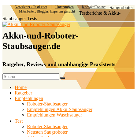
Newsletter / TestLetter
Unterstützen
Kontakt/Contact
Saugroboter
Mitarbeiter, Blogger, Experten gesucht
Testberichte & Akku-
Staubsauger Tests
Akku-und-Roboter-
Staubsauger.de
Ratgeber, Reviews und unabhängige Praxistests
Home
Ratgeber
Empfehlungen
Roboter-Staubsauger
Empfehlungen Akku-Staubsauger
Empfehlungen Waschsauger
Test
Roboter-Staubsauger
Neusten Saugroboter