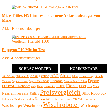
Miele Triflex HX1 im Test – der neue Akkustaubsauger von
Miele
Akku-Bodenstaubsauger
Puppyoo T10 Mix im Test
Akku-Bodenstaubsauger
SCHLAGWÖRTER
KOMMENTARE
Alexa
AEG
Absaugstation
Bewertung
Bosch
360 S7 Pro
360SmartAi
Athlet
Dyson
Dreame
Cecotec
Cepillo Jalisco
Digital Slim DC62
Dreame Bot L10 Pro
iRobot
ECOVACS Robotics
ILIFE
Laser
LG
HomBot
eufy
Haier
Miele
Preisvergleich
Nassreiniger
Roborock
Qihoo
Philips
Neato
Saugwischer
V6
Roborock S6 MaxV
Roidmi
Sichler
Tineco
Video
Vorwerk
Wischroboter
Wischmop
Waschsauger
Wischsauger