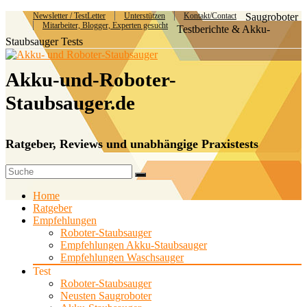
Newsletter / TestLetter
Unterstützen
Kontakt/Contact
Saugroboter
Mitarbeiter, Blogger, Experten gesucht
Testberichte & Akku-
Staubsauger Tests
Akku-und-Roboter-
Staubsauger.de
Ratgeber, Reviews und unabhängige Praxistests
Home
Ratgeber
Empfehlungen
Roboter-Staubsauger
Empfehlungen Akku-Staubsauger
Empfehlungen Waschsauger
Test
Roboter-Staubsauger
Neusten Saugroboter