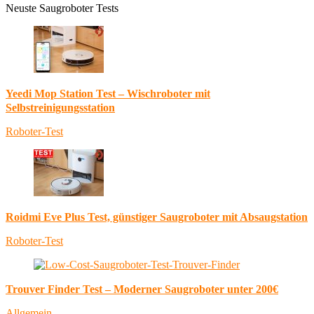
Neuste Saugroboter Tests
Yeedi Mop Station Test – Wischroboter mit
Selbstreinigungsstation
Roboter-Test
Roidmi Eve Plus Test, günstiger Saugroboter mit Absaugstation
Roboter-Test
Trouver Finder Test – Moderner Saugroboter unter 200€
Allgemein