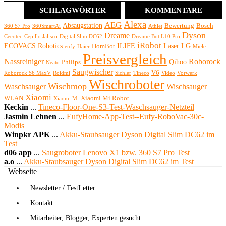
SCHLAGWÖRTER
KOMMENTARE
Alexa
AEG
Absaugstation
Bewertung
Bosch
360 S7 Pro
360SmartAi
Athlet
Dyson
Dreame
Cecotec
Cepillo Jalisco
Digital Slim DC62
Dreame Bot L10 Pro
iRobot
ECOVACS Robotics
ILIFE
Laser
LG
HomBot
eufy
Haier
Miele
Preisvergleich
Nassreiniger
Roborock
Qihoo
Philips
Neato
Saugwischer
V6
Roborock S6 MaxV
Roidmi
Sichler
Tineco
Video
Vorwerk
Wischroboter
Wischmop
Waschsauger
Wischsauger
Xiaomi
WLAN
Xiaomi Mi Robot
Xiaomi Mi
Keckin
...
Tineco-Floor-One-S3-Test-Waschsauger-Netzteil
Jasmin Lehnen
...
EufyHome-App-Test--Eufy-RoboVac-30c-
Modis
Winpkr APK
...
Akku-Staubsauger Dyson Digital Slim DC62 im
Test
d06 app
...
Saugroboter Lenovo X1 bzw. 360 S7 Pro Test
a.o
...
Akku-Staubsauger Dyson Digital Slim DC62 im Test
Webseite
Newsletter / TestLetter
Kontakt
Mitarbeiter, Blogger, Experten gesucht