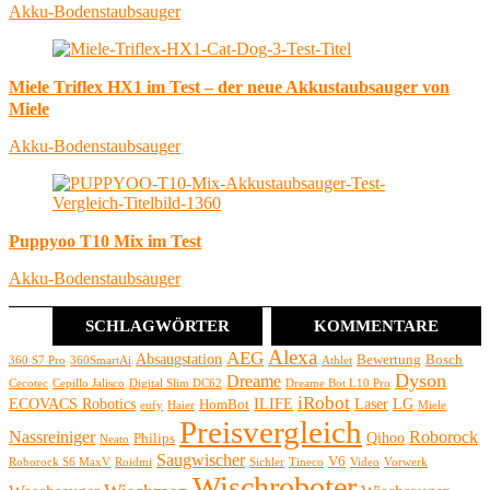
Akku-Bodenstaubsauger
Miele Triflex HX1 im Test – der neue Akkustaubsauger von
Miele
Akku-Bodenstaubsauger
Puppyoo T10 Mix im Test
Akku-Bodenstaubsauger
SCHLAGWÖRTER
KOMMENTARE
Alexa
AEG
Absaugstation
Bewertung
Bosch
360 S7 Pro
360SmartAi
Athlet
Dyson
Dreame
Cecotec
Cepillo Jalisco
Digital Slim DC62
Dreame Bot L10 Pro
iRobot
ECOVACS Robotics
ILIFE
Laser
LG
HomBot
eufy
Haier
Miele
Preisvergleich
Nassreiniger
Roborock
Qihoo
Philips
Neato
Saugwischer
V6
Roborock S6 MaxV
Roidmi
Sichler
Tineco
Video
Vorwerk
Wischroboter