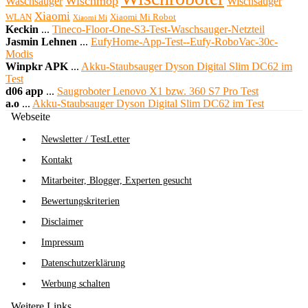
Wischmop
Waschsauger
Wischsauger
Xiaomi
WLAN
Xiaomi Mi Robot
Xiaomi Mi
Keckin
...
Tineco-Floor-One-S3-Test-Waschsauger-Netzteil
Jasmin Lehnen
...
EufyHome-App-Test--Eufy-RoboVac-30c-
Modis
Winpkr APK
...
Akku-Staubsauger Dyson Digital Slim DC62 im
Test
d06 app
...
Saugroboter Lenovo X1 bzw. 360 S7 Pro Test
a.o
...
Akku-Staubsauger Dyson Digital Slim DC62 im Test
Webseite
Newsletter / TestLetter
Kontakt
Mitarbeiter, Blogger, Experten gesucht
Bewertungskriterien
Disclaimer
Impressum
Datenschutzerklärung
Werbung schalten
Weitere Links