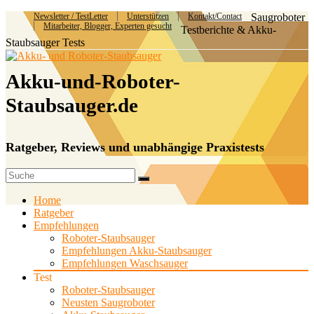
Newsletter / TestLetter
Unterstützen
Kontakt/Contact
Saugroboter
Mitarbeiter, Blogger, Experten gesucht
Testberichte & Akku-
Staubsauger Tests
Akku-und-Roboter-
Staubsauger.de
Ratgeber, Reviews und unabhängige Praxistests
Home
Ratgeber
Empfehlungen
Roboter-Staubsauger
Empfehlungen Akku-Staubsauger
Empfehlungen Waschsauger
Test
Roboter-Staubsauger
Neusten Saugroboter