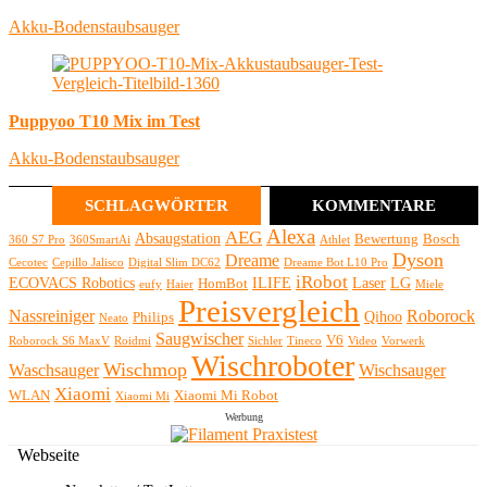
Akku-Bodenstaubsauger
Puppyoo T10 Mix im Test
Akku-Bodenstaubsauger
SCHLAGWÖRTER
KOMMENTARE
Alexa
AEG
Absaugstation
Bewertung
Bosch
360 S7 Pro
360SmartAi
Athlet
Dyson
Dreame
Cecotec
Cepillo Jalisco
Digital Slim DC62
Dreame Bot L10 Pro
iRobot
ECOVACS Robotics
ILIFE
Laser
LG
HomBot
eufy
Haier
Miele
Preisvergleich
Nassreiniger
Roborock
Qihoo
Philips
Neato
Saugwischer
V6
Roborock S6 MaxV
Roidmi
Sichler
Tineco
Video
Vorwerk
Wischroboter
Wischmop
Waschsauger
Wischsauger
Xiaomi
WLAN
Xiaomi Mi Robot
Xiaomi Mi
Werbung
Webseite