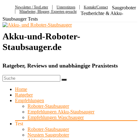
Newsletter / TestLetter
Unterstützen
Kontakt/Contact
Saugroboter
Mitarbeiter, Blogger, Experten gesucht
Testberichte & Akku-
Staubsauger Tests
Akku-und-Roboter-
Staubsauger.de
Ratgeber, Reviews und unabhängige Praxistests
Home
Ratgeber
Empfehlungen
Roboter-Staubsauger
Empfehlungen Akku-Staubsauger
Empfehlungen Waschsauger
Test
Roboter-Staubsauger
Neusten Saugroboter