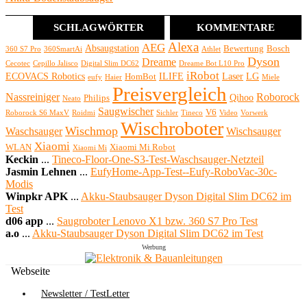
SCHLAGWÖRTER
KOMMENTARE
Alexa
AEG
Absaugstation
Bewertung
Bosch
360 S7 Pro
360SmartAi
Athlet
Dyson
Dreame
Cecotec
Cepillo Jalisco
Digital Slim DC62
Dreame Bot L10 Pro
iRobot
ECOVACS Robotics
ILIFE
Laser
LG
HomBot
eufy
Haier
Miele
Preisvergleich
Nassreiniger
Roborock
Qihoo
Philips
Neato
Saugwischer
V6
Roborock S6 MaxV
Roidmi
Sichler
Tineco
Video
Vorwerk
Wischroboter
Wischmop
Waschsauger
Wischsauger
Xiaomi
WLAN
Xiaomi Mi Robot
Xiaomi Mi
Keckin
...
Tineco-Floor-One-S3-Test-Waschsauger-Netzteil
Jasmin Lehnen
...
EufyHome-App-Test--Eufy-RoboVac-30c-
Modis
Winpkr APK
...
Akku-Staubsauger Dyson Digital Slim DC62 im
Test
d06 app
...
Saugroboter Lenovo X1 bzw. 360 S7 Pro Test
a.o
...
Akku-Staubsauger Dyson Digital Slim DC62 im Test
Werbung
Webseite
Newsletter / TestLetter