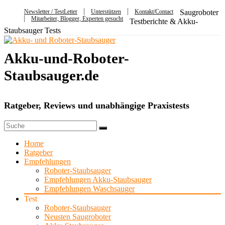
Newsletter / TestLetter
Unterstützen
Kontakt/Contact
Saugroboter
Mitarbeiter, Blogger, Experten gesucht
Testberichte & Akku-
Staubsauger Tests
Akku-und-Roboter-
Staubsauger.de
Ratgeber, Reviews und unabhängige Praxistests
Home
Ratgeber
Empfehlungen
Roboter-Staubsauger
Empfehlungen Akku-Staubsauger
Empfehlungen Waschsauger
Test
Roboter-Staubsauger
Neusten Saugroboter