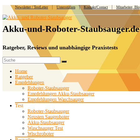
Newsletter / TestLetter
Unterstützen
Kontakt/Contact
Mitarbeiter, Bl
Akku-und-Roboter-Staubsauger.de
Ratgeber, Reviews und unabhängige Praxistests
Home
Ratgeber
Empfehlungen
Roboter-Staubsauger
Empfehlungen Akku-Staubsauger
Empfehlungen Waschsauger
Test
Roboter-Staubsauger
Neusten Saugroboter
Akku-Staubsauger
Waschsauger Test
Wischroboter
Bestseller