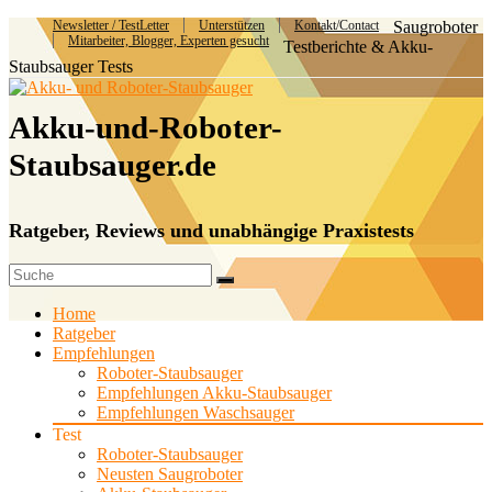
Newsletter / TestLetter
Unterstützen
Kontakt/Contact
Saugroboter
Mitarbeiter, Blogger, Experten gesucht
Testberichte & Akku-
Staubsauger Tests
Akku-und-Roboter-
Staubsauger.de
Ratgeber, Reviews und unabhängige Praxistests
Home
Ratgeber
Empfehlungen
Roboter-Staubsauger
Empfehlungen Akku-Staubsauger
Empfehlungen Waschsauger
Test
Roboter-Staubsauger
Neusten Saugroboter