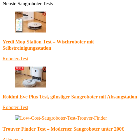
Neuste Saugroboter Tests
Yeedi Mop Station Test – Wischroboter mit
Selbstreinigungsstation
Roboter-Test
Roidmi Eve Plus Test, günstiger Saugroboter mit Absaugstation
Roboter-Test
Trouver Finder Test – Moderner Saugroboter unter 200€
Allgemein