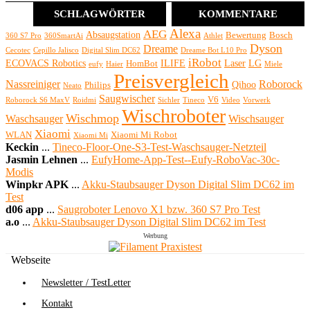
SCHLAGWÖRTER
KOMMENTARE
Alexa
AEG
Absaugstation
Bewertung
Bosch
360 S7 Pro
360SmartAi
Athlet
Dyson
Dreame
Cecotec
Cepillo Jalisco
Digital Slim DC62
Dreame Bot L10 Pro
iRobot
ECOVACS Robotics
ILIFE
Laser
LG
HomBot
eufy
Haier
Miele
Preisvergleich
Nassreiniger
Roborock
Qihoo
Philips
Neato
Saugwischer
V6
Roborock S6 MaxV
Roidmi
Sichler
Tineco
Video
Vorwerk
Wischroboter
Wischmop
Waschsauger
Wischsauger
Xiaomi
WLAN
Xiaomi Mi Robot
Xiaomi Mi
Keckin
...
Tineco-Floor-One-S3-Test-Waschsauger-Netzteil
Jasmin Lehnen
...
EufyHome-App-Test--Eufy-RoboVac-30c-
Modis
Winpkr APK
...
Akku-Staubsauger Dyson Digital Slim DC62 im
Test
d06 app
...
Saugroboter Lenovo X1 bzw. 360 S7 Pro Test
a.o
...
Akku-Staubsauger Dyson Digital Slim DC62 im Test
Werbung
Webseite
Newsletter / TestLetter
Kontakt