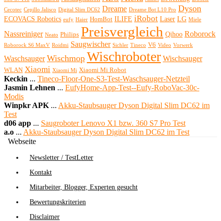
Dyson
Dreame
Cecotec
Cepillo Jalisco
Digital Slim DC62
Dreame Bot L10 Pro
iRobot
ECOVACS Robotics
ILIFE
Laser
LG
HomBot
eufy
Haier
Miele
Preisvergleich
Nassreiniger
Roborock
Qihoo
Philips
Neato
Saugwischer
V6
Roborock S6 MaxV
Roidmi
Sichler
Tineco
Video
Vorwerk
Wischroboter
Wischmop
Waschsauger
Wischsauger
Xiaomi
WLAN
Xiaomi Mi Robot
Xiaomi Mi
Keckin
...
Tineco-Floor-One-S3-Test-Waschsauger-Netzteil
Jasmin Lehnen
...
EufyHome-App-Test--Eufy-RoboVac-30c-
Modis
Winpkr APK
...
Akku-Staubsauger Dyson Digital Slim DC62 im
Test
d06 app
...
Saugroboter Lenovo X1 bzw. 360 S7 Pro Test
a.o
...
Akku-Staubsauger Dyson Digital Slim DC62 im Test
Webseite
Newsletter / TestLetter
Kontakt
Mitarbeiter, Blogger, Experten gesucht
Bewertungskriterien
Disclaimer