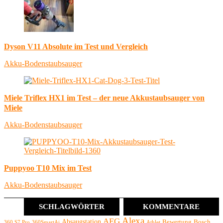
Dyson V11 Absolute im Test und Vergleich
Akku-Bodenstaubsauger
Miele Triflex HX1 im Test – der neue Akkustaubsauger von
Miele
Akku-Bodenstaubsauger
Puppyoo T10 Mix im Test
Akku-Bodenstaubsauger
SCHLAGWÖRTER
KOMMENTARE
Alexa
AEG
Absaugstation
Bewertung
Bosch
360 S7 Pro
360SmartAi
Athlet