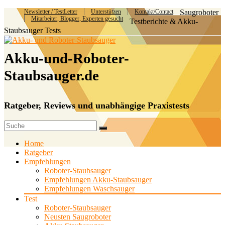
Newsletter / TestLetter
Unterstützen
Kontakt/Contact
Saugroboter
Mitarbeiter, Blogger, Experten gesucht
Testberichte & Akku-
Staubsauger Tests
Akku-und-Roboter-
Staubsauger.de
Ratgeber, Reviews und unabhängige Praxistests
Home
Ratgeber
Empfehlungen
Roboter-Staubsauger
Empfehlungen Akku-Staubsauger
Empfehlungen Waschsauger
Test
Roboter-Staubsauger
Neusten Saugroboter