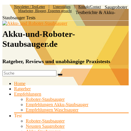
Newsletter / TestLetter
Unterstützen
Kontakt/Contact
Saugroboter
Mitarbeiter, Blogger, Experten gesucht
Testberichte & Akku-
Staubsauger Tests
Akku-und-Roboter-
Staubsauger.de
Ratgeber, Reviews und unabhängige Praxistests
Home
Ratgeber
Empfehlungen
Roboter-Staubsauger
Empfehlungen Akku-Staubsauger
Empfehlungen Waschsauger
Test
Roboter-Staubsauger
Neusten Saugroboter