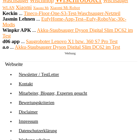
Wischmop
Waschsauger
Wischsauger
Xiaomi
WLAN
Xiaomi Mi Robot
Xiaomi Mi
Keckin
...
Tineco-Floor-One-S3-Test-Waschsauger-Netzteil
Jasmin Lehnen
...
EufyHome-App-Test--Eufy-RoboVac-30c-
Modis
Winpkr APK
...
Akku-Staubsauger Dyson Digital Slim DC62 im
Test
d06 app
...
Saugroboter Lenovo X1 bzw. 360 S7 Pro Test
a.o
...
Akku-Staubsauger Dyson Digital Slim DC62 im Test
Werbung
Webseite
Newsletter / TestLetter
Kontakt
Mitarbeiter, Blogger, Experten gesucht
Bewertungskriterien
Disclaimer
Impressum
Datenschutzerklärung