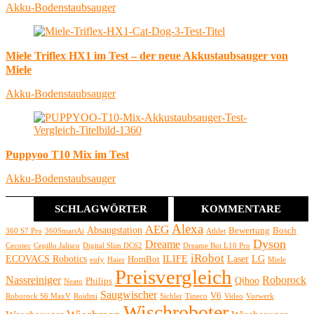
Akku-Bodenstaubsauger
Miele Triflex HX1 im Test – der neue Akkustaubsauger von
Miele
Akku-Bodenstaubsauger
Puppyoo T10 Mix im Test
Akku-Bodenstaubsauger
SCHLAGWÖRTER
KOMMENTARE
Alexa
AEG
Absaugstation
Bewertung
Bosch
360 S7 Pro
360SmartAi
Athlet
Dyson
Dreame
Cecotec
Cepillo Jalisco
Digital Slim DC62
Dreame Bot L10 Pro
iRobot
ECOVACS Robotics
ILIFE
Laser
LG
HomBot
eufy
Haier
Miele
Preisvergleich
Nassreiniger
Roborock
Qihoo
Philips
Neato
Saugwischer
V6
Roborock S6 MaxV
Roidmi
Sichler
Tineco
Video
Vorwerk
Wischroboter