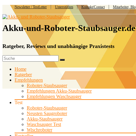
Newsletter / TestLetter
Unterstützen
Kontakt/Contact
Mitarbeiter, Bl
Akku-und-Roboter-Staubsauger.de
Ratgeber, Reviews und unabhängige Praxistests
Home
Ratgeber
Empfehlungen
Roboter-Staubsauger
Empfehlungen Akku-Staubsauger
Empfehlungen Waschsauger
Test
Roboter-Staubsauger
Neusten Saugroboter
Akku-Staubsauger
Waschsauger Test
Wischroboter
Bestseller