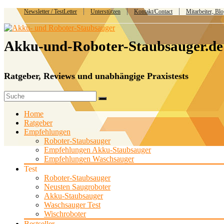
Newsletter / TestLetter
Unterstützen
Kontakt/Contact
Mitarbeiter, Bl
Akku-und-Roboter-Staubsauger.de
Ratgeber, Reviews und unabhängige Praxistests
Home
Ratgeber
Empfehlungen
Roboter-Staubsauger
Empfehlungen Akku-Staubsauger
Empfehlungen Waschsauger
Test
Roboter-Staubsauger
Neusten Saugroboter
Akku-Staubsauger
Waschsauger Test
Wischroboter
Bestseller