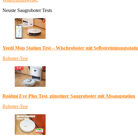
Neuste Saugroboter Tests
Yeedi Mop Station Test – Wischroboter mit Selbstreinigungsstati
Roboter-Test
Roidmi Eve Plus Test, günstiger Saugroboter mit Absaugstation
Roboter-Test