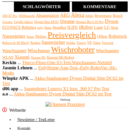
SCHLAGWÖRTER
KOMMENTARE
Alexa
AEG
Absaugstation
Bewertung
Bosch
360 S7 Pro
360SmartAi
Athlet
Dyson
Dreame
Cecotec
Cepillo Jalisco
Digital Slim DC62
Dreame Bot L10 Pro
iRobot
ECOVACS Robotics
ILIFE
Laser
LG
HomBot
eufy
Haier
Miele
Preisvergleich
Nassreiniger
Roborock
Qihoo
Philips
Neato
Saugwischer
V6
Roborock S6 MaxV
Roidmi
Sichler
Tineco
Video
Vorwerk
Wischroboter
Wischmop
Waschsauger
Wischsauger
Xiaomi
WLAN
Xiaomi Mi Robot
Xiaomi Mi
Keckin
...
Tineco-Floor-One-S3-Test-Waschsauger-Netzteil
Jasmin Lehnen
...
EufyHome-App-Test--Eufy-RoboVac-30c-
Modis
Winpkr APK
...
Akku-Staubsauger Dyson Digital Slim DC62 im
Test
d06 app
...
Saugroboter Lenovo X1 bzw. 360 S7 Pro Test
a.o
...
Akku-Staubsauger Dyson Digital Slim DC62 im Test
Werbung
Webseite
Newsletter / TestLetter
Kontakt