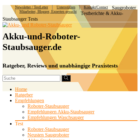
Newsletter / TestLetter
Unterstützen
Kontakt/Contact
Saugroboter
Mitarbeiter, Blogger, Experten gesucht
Testberichte & Akku-
Staubsauger Tests
Akku-und-Roboter-
Staubsauger.de
Ratgeber, Reviews und unabhängige Praxistests
Home
Ratgeber
Empfehlungen
Roboter-Staubsauger
Empfehlungen Akku-Staubsauger
Empfehlungen Waschsauger
Test
Roboter-Staubsauger
Neusten Saugroboter