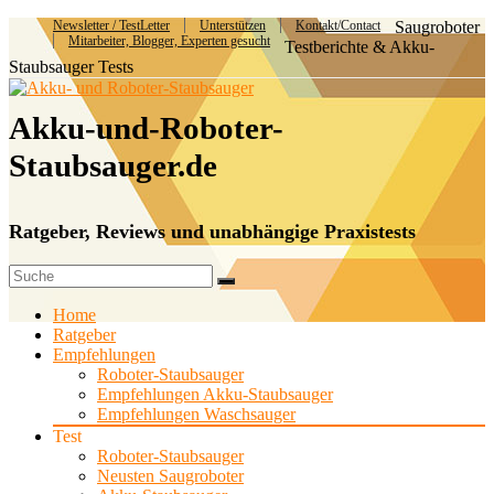
Newsletter / TestLetter
Unterstützen
Kontakt/Contact
Saugroboter
Mitarbeiter, Blogger, Experten gesucht
Testberichte & Akku-
Staubsauger Tests
Akku-und-Roboter-
Staubsauger.de
Ratgeber, Reviews und unabhängige Praxistests
Home
Ratgeber
Empfehlungen
Roboter-Staubsauger
Empfehlungen Akku-Staubsauger
Empfehlungen Waschsauger
Test
Roboter-Staubsauger
Neusten Saugroboter