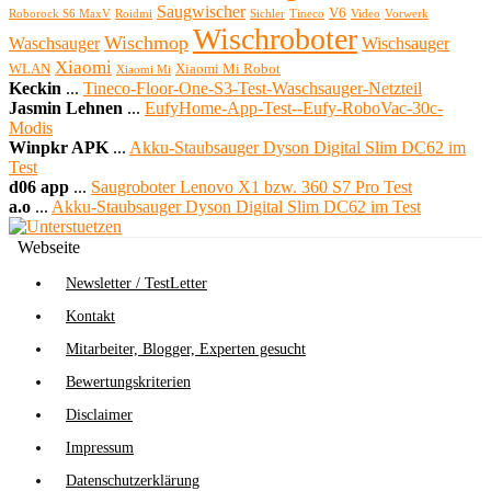
Saugwischer
V6
Roborock S6 MaxV
Roidmi
Sichler
Tineco
Video
Vorwerk
Wischroboter
Wischmop
Waschsauger
Wischsauger
Xiaomi
WLAN
Xiaomi Mi Robot
Xiaomi Mi
Keckin
...
Tineco-Floor-One-S3-Test-Waschsauger-Netzteil
Jasmin Lehnen
...
EufyHome-App-Test--Eufy-RoboVac-30c-
Modis
Winpkr APK
...
Akku-Staubsauger Dyson Digital Slim DC62 im
Test
d06 app
...
Saugroboter Lenovo X1 bzw. 360 S7 Pro Test
a.o
...
Akku-Staubsauger Dyson Digital Slim DC62 im Test
Webseite
Newsletter / TestLetter
Kontakt
Mitarbeiter, Blogger, Experten gesucht
Bewertungskriterien
Disclaimer
Impressum
Datenschutzerklärung