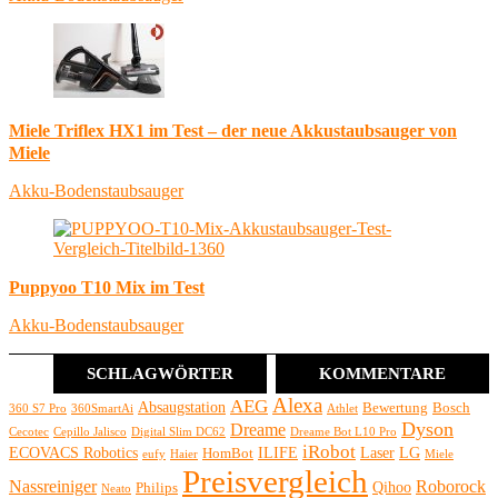
Miele Triflex HX1 im Test – der neue Akkustaubsauger von
Miele
Akku-Bodenstaubsauger
Puppyoo T10 Mix im Test
Akku-Bodenstaubsauger
SCHLAGWÖRTER
KOMMENTARE
Alexa
AEG
Absaugstation
Bewertung
Bosch
360 S7 Pro
360SmartAi
Athlet
Dyson
Dreame
Cecotec
Cepillo Jalisco
Digital Slim DC62
Dreame Bot L10 Pro
iRobot
ECOVACS Robotics
ILIFE
Laser
LG
HomBot
eufy
Haier
Miele
Preisvergleich
Nassreiniger
Roborock
Qihoo
Philips
Neato