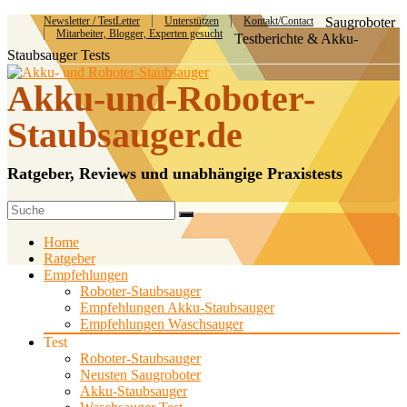
Newsletter / TestLetter
Unterstützen
Kontakt/Contact
Saugroboter
Mitarbeiter, Blogger, Experten gesucht
Testberichte & Akku-
Staubsauger Tests
Akku-und-Roboter-
Staubsauger.de
Ratgeber, Reviews und unabhängige Praxistests
Home
Ratgeber
Empfehlungen
Roboter-Staubsauger
Empfehlungen Akku-Staubsauger
Empfehlungen Waschsauger
Test
Roboter-Staubsauger
Neusten Saugroboter
Akku-Staubsauger