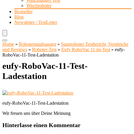
Waschsauger Test
Wischroboter
Bestseller
Blog
Newsletter / TestLetter
Home
»
Roboterstaubsauger
»
Saugroboter Testbericht, Vergleiche
und Reviews
»
Roboter-Test
»
Eufy RoboVac 11 im Test
»
eufy-
RoboVac-11-Test-Ladestation
eufy-RoboVac-11-Test-
Ladestation
eufy-RoboVac-11-Test-Ladestation
Wir freuen uns über Deine Meinung
Hinterlasse einen Kommentar