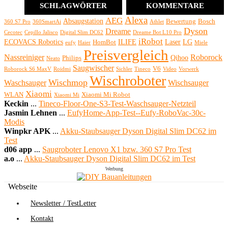
SCHLAGWÖRTER
KOMMENTARE
Alexa
AEG
Absaugstation
Bewertung
Bosch
360 S7 Pro
360SmartAi
Athlet
Dyson
Dreame
Cecotec
Cepillo Jalisco
Digital Slim DC62
Dreame Bot L10 Pro
iRobot
ECOVACS Robotics
ILIFE
Laser
LG
HomBot
eufy
Haier
Miele
Preisvergleich
Nassreiniger
Roborock
Qihoo
Philips
Neato
Saugwischer
V6
Roborock S6 MaxV
Roidmi
Sichler
Tineco
Video
Vorwerk
Wischroboter
Wischmop
Waschsauger
Wischsauger
Xiaomi
WLAN
Xiaomi Mi Robot
Xiaomi Mi
Keckin
...
Tineco-Floor-One-S3-Test-Waschsauger-Netzteil
Jasmin Lehnen
...
EufyHome-App-Test--Eufy-RoboVac-30c-
Modis
Winpkr APK
...
Akku-Staubsauger Dyson Digital Slim DC62 im
Test
d06 app
...
Saugroboter Lenovo X1 bzw. 360 S7 Pro Test
a.o
...
Akku-Staubsauger Dyson Digital Slim DC62 im Test
Werbung
Webseite
Newsletter / TestLetter
Kontakt