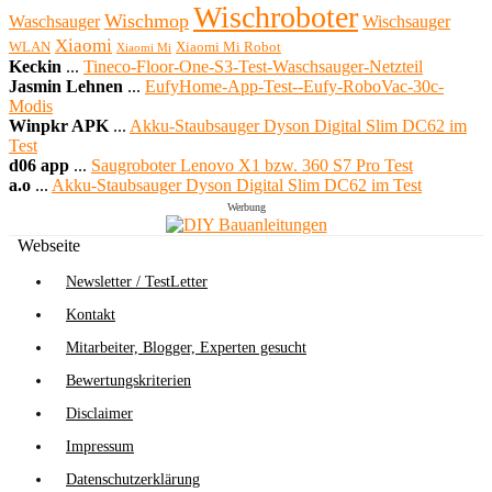
Wischroboter
Wischmop
Waschsauger
Wischsauger
Xiaomi
WLAN
Xiaomi Mi Robot
Xiaomi Mi
Keckin
...
Tineco-Floor-One-S3-Test-Waschsauger-Netzteil
Jasmin Lehnen
...
EufyHome-App-Test--Eufy-RoboVac-30c-
Modis
Winpkr APK
...
Akku-Staubsauger Dyson Digital Slim DC62 im
Test
d06 app
...
Saugroboter Lenovo X1 bzw. 360 S7 Pro Test
a.o
...
Akku-Staubsauger Dyson Digital Slim DC62 im Test
Werbung
Webseite
Newsletter / TestLetter
Kontakt
Mitarbeiter, Blogger, Experten gesucht
Bewertungskriterien
Disclaimer
Impressum
Datenschutzerklärung