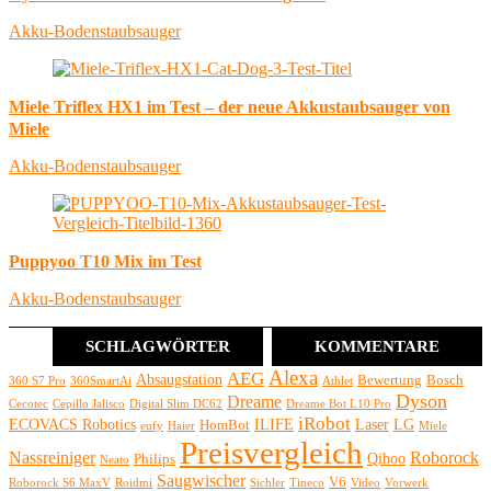
Akku-Bodenstaubsauger
Miele Triflex HX1 im Test – der neue Akkustaubsauger von
Miele
Akku-Bodenstaubsauger
Puppyoo T10 Mix im Test
Akku-Bodenstaubsauger
SCHLAGWÖRTER
KOMMENTARE
Alexa
AEG
Absaugstation
Bewertung
Bosch
360 S7 Pro
360SmartAi
Athlet
Dyson
Dreame
Cecotec
Cepillo Jalisco
Digital Slim DC62
Dreame Bot L10 Pro
iRobot
ECOVACS Robotics
ILIFE
Laser
LG
HomBot
eufy
Haier
Miele
Preisvergleich
Nassreiniger
Roborock
Qihoo
Philips
Neato
Saugwischer
V6
Roborock S6 MaxV
Roidmi
Sichler
Tineco
Video
Vorwerk