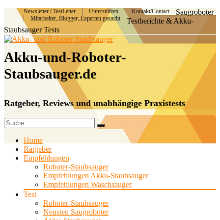
Newsletter / TestLetter
Unterstützen
Kontakt/Contact
Saugroboter
Mitarbeiter, Blogger, Experten gesucht
Testberichte & Akku-
Staubsauger Tests
Akku-und-Roboter-
Staubsauger.de
Ratgeber, Reviews und unabhängige Praxistests
Home
Ratgeber
Empfehlungen
Roboter-Staubsauger
Empfehlungen Akku-Staubsauger
Empfehlungen Waschsauger
Test
Roboter-Staubsauger
Neusten Saugroboter