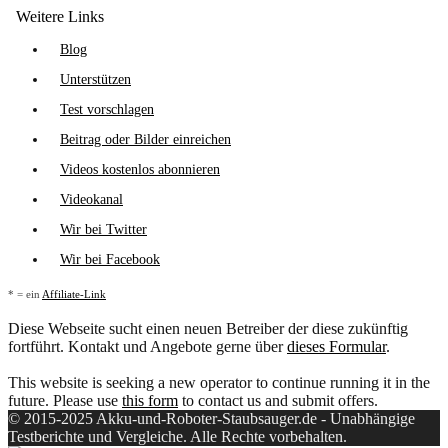
Weitere Links
Blog
Unterstützen
Test vorschlagen
Beitrag oder Bilder einreichen
Videos kostenlos abonnieren
Videokanal
Wir bei Twitter
Wir bei Facebook
* = ein
Affiliate-Link
Diese Webseite sucht einen neuen Betreiber der diese zukünftig
fortführt. Kontakt und Angebote gerne über
dieses Formular
.
This website is seeking a new operator to continue running it in the
future. Please use
this form
to contact us and submit offers.
© 2015-2025 Akku-und-Roboter-Staubsauger.de - Unabhängige
Testberichte und Vergleiche. Alle Rechte vorbehalten.