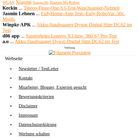
Xiaomi
WLAN
Xiaomi Mi Robot
Xiaomi Mi
Keckin
...
Tineco-Floor-One-S3-Test-Waschsauger-Netzteil
Jasmin Lehnen
...
EufyHome-App-Test--Eufy-RoboVac-30c-
Modis
Winpkr APK
...
Akku-Staubsauger Dyson Digital Slim DC62 im
Test
d06 app
...
Saugroboter Lenovo X1 bzw. 360 S7 Pro Test
a.o
...
Akku-Staubsauger Dyson Digital Slim DC62 im Test
Werbung
Webseite
Newsletter / TestLetter
Kontakt
Mitarbeiter, Blogger, Experten gesucht
Bewertungskriterien
Disclaimer
Impressum
Datenschutzerklärung
Werbung schalten