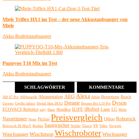
Miele Triflex HX1 im Test – der neue Akkustaubsauger von
Miele
Akku-Bodenstaubsauger
Puppyoo T10 Mix im Test
Akku-Bodenstaubsauger
SCHLAGWÖRTER
KOMMENTARE
Alexa
AEG
Absaugstation
Bewertung
Bosch
360 S7 Pro
360SmartAi
Athlet
Dyson
Dreame
Cecotec
Cepillo Jalisco
Digital Slim DC62
Dreame Bot L10 Pro
iRobot
ECOVACS Robotics
ILIFE
Laser
LG
HomBot
eufy
Haier
Miele
Preisvergleich
Nassreiniger
Roborock
Qihoo
Philips
Neato
Saugwischer
V6
Roborock S6 MaxV
Roidmi
Sichler
Tineco
Video
Vorwerk
Wischroboter
Wischmop
Waschsauger
Wischsauger