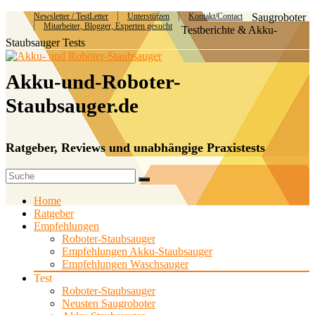
Newsletter / TestLetter
Unterstützen
Kontakt/Contact
Saugroboter
Mitarbeiter, Blogger, Experten gesucht
Testberichte & Akku-
Staubsauger Tests
Akku-und-Roboter-
Staubsauger.de
Ratgeber, Reviews und unabhängige Praxistests
Home
Ratgeber
Empfehlungen
Roboter-Staubsauger
Empfehlungen Akku-Staubsauger
Empfehlungen Waschsauger
Test
Roboter-Staubsauger
Neusten Saugroboter