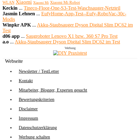
Xiaomi
WLAN
Xiaomi Mi Robot
Xiaomi Mi
Keckin
...
Tineco-Floor-One-S3-Test-Waschsauger-Netzteil
Jasmin Lehnen
...
EufyHome-App-Test--Eufy-RoboVac-30c-
Modis
Winpkr APK
...
Akku-Staubsauger Dyson Digital Slim DC62 im
Test
d06 app
...
Saugroboter Lenovo X1 bzw. 360 S7 Pro Test
a.o
...
Akku-Staubsauger Dyson Digital Slim DC62 im Test
Werbung
Webseite
Newsletter / TestLetter
Kontakt
Mitarbeiter, Blogger, Experten gesucht
Bewertungskriterien
Disclaimer
Impressum
Datenschutzerklärung
Werbung schalten