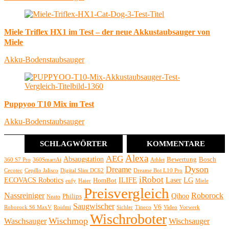
Miele Triflex HX1 im Test – der neue Akkustaubsauger von
Miele
Akku-Bodenstaubsauger
Puppyoo T10 Mix im Test
Akku-Bodenstaubsauger
SCHLAGWÖRTER
KOMMENTARE
Alexa
AEG
Absaugstation
Bewertung
Bosch
360 S7 Pro
360SmartAi
Athlet
Dyson
Dreame
Cecotec
Cepillo Jalisco
Digital Slim DC62
Dreame Bot L10 Pro
iRobot
ECOVACS Robotics
ILIFE
Laser
LG
HomBot
eufy
Haier
Miele
Preisvergleich
Nassreiniger
Roborock
Qihoo
Philips
Neato
Saugwischer
V6
Roborock S6 MaxV
Roidmi
Sichler
Tineco
Video
Vorwerk
Wischroboter
Wischmop
Waschsauger
Wischsauger