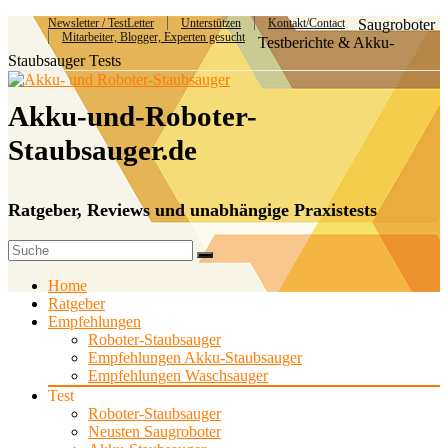
Newsletter / TestLetter
Unterstützen
Kontakt/Contact
Saugroboter
Mitarbeiter, Blogger, Experten gesucht
Testberichte & Akku-
Staubsauger Tests
Akku-und-Roboter-
Staubsauger.de
Ratgeber, Reviews und unabhängige Praxistests
Home
Ratgeber
Empfehlungen
Roboter-Staubsauger
Empfehlungen Akku-Staubsauger
Empfehlungen Waschsauger
Test
Roboter-Staubsauger
Neusten Saugroboter