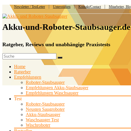
Newsletter / TestLetter
Unterstützen
Kontakt/Contact
Mitarbeiter, Bl
Akku-und-Roboter-Staubsauger.de
Ratgeber, Reviews und unabhängige Praxistests
Home
Ratgeber
Empfehlungen
Roboter-Staubsauger
Empfehlungen Akku-Staubsauger
Empfehlungen Waschsauger
Test
Roboter-Staubsauger
Neusten Saugroboter
Akku-Staubsauger
Waschsauger Test
Wischroboter
Bestseller