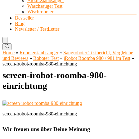
Akku-Staubsauger
Waschsauger Test
Wischroboter
Bestseller
Blog
Newsletter / TestLetter
Home
»
Roboterstaubsauger
»
Saugroboter Testbericht, Vergleiche
und Reviews
»
Roboter-Test
»
iRobot Roomba 980 / 981 im Test
»
screen-irobot-roomba-980-einrichtung
screen-irobot-roomba-980-
einrichtung
screen-irobot-roomba-980-einrichtung
Wir freuen uns über Deine Meinung