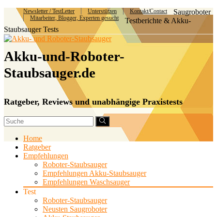
Newsletter / TestLetter
Unterstützen
Kontakt/Contact
Saugroboter
Mitarbeiter, Blogger, Experten gesucht
Testberichte & Akku-
Staubsauger Tests
Akku-und-Roboter-
Staubsauger.de
Ratgeber, Reviews und unabhängige Praxistests
Home
Ratgeber
Empfehlungen
Roboter-Staubsauger
Empfehlungen Akku-Staubsauger
Empfehlungen Waschsauger
Test
Roboter-Staubsauger
Neusten Saugroboter