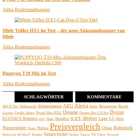
Akku-Bodenstaubsauger
Miele Triflex HX1 im Test – der neue Akkustaubsauger von
Miele
Akku-Bodenstaubsauger
Puppyoo T10 Mix im Test
Akku-Bodenstaubsauger
SCHLAGWÖRTER
KOMMENTARE
Alexa
AEG
Absaugstation
Bewertung
Bosch
360 S7 Pro
360SmartAi
Athlet
Dyson
Dreame
Cecotec
Cepillo Jalisco
Digital Slim DC62
Dreame Bot L10 Pro
iRobot
ECOVACS Robotics
ILIFE
Laser
LG
HomBot
eufy
Haier
Miele
Preisvergleich
Nassreiniger
Roborock
Qihoo
Philips
Neato
Saugwischer
V6
Roborock S6 MaxV
Roidmi
Sichler
Tineco
Video
Vorwerk