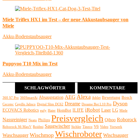
Miele Triflex HX1 im Test – der neue Akkustaubsauger von
Miele
Akku-Bodenstaubsauger
Puppyoo T10 Mix im Test
Akku-Bodenstaubsauger
SCHLAGWÖRTER
KOMMENTARE
Alexa
AEG
Absaugstation
Bewertung
Bosch
360 S7 Pro
360SmartAi
Athlet
Dyson
Dreame
Cecotec
Cepillo Jalisco
Digital Slim DC62
Dreame Bot L10 Pro
iRobot
ECOVACS Robotics
ILIFE
Laser
LG
HomBot
eufy
Haier
Miele
Preisvergleich
Nassreiniger
Roborock
Qihoo
Philips
Neato
Saugwischer
V6
Roborock S6 MaxV
Roidmi
Sichler
Tineco
Video
Vorwerk
Wischroboter
Wischmop
Waschsauger
Wischsauger