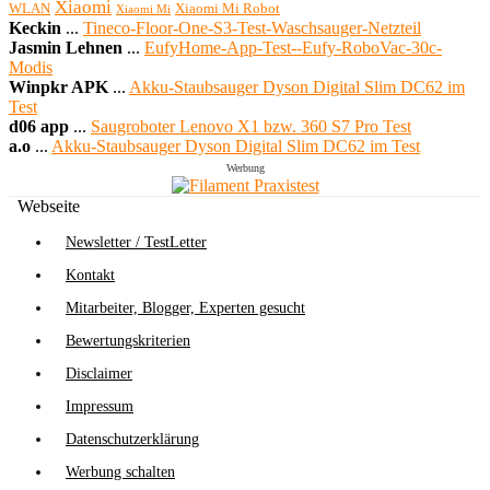
Xiaomi
WLAN
Xiaomi Mi Robot
Xiaomi Mi
Keckin
...
Tineco-Floor-One-S3-Test-Waschsauger-Netzteil
Jasmin Lehnen
...
EufyHome-App-Test--Eufy-RoboVac-30c-
Modis
Winpkr APK
...
Akku-Staubsauger Dyson Digital Slim DC62 im
Test
d06 app
...
Saugroboter Lenovo X1 bzw. 360 S7 Pro Test
a.o
...
Akku-Staubsauger Dyson Digital Slim DC62 im Test
Werbung
Webseite
Newsletter / TestLetter
Kontakt
Mitarbeiter, Blogger, Experten gesucht
Bewertungskriterien
Disclaimer
Impressum
Datenschutzerklärung
Werbung schalten