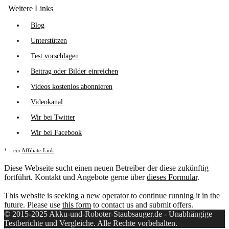
Weitere Links
Blog
Unterstützen
Test vorschlagen
Beitrag oder Bilder einreichen
Videos kostenlos abonnieren
Videokanal
Wir bei Twitter
Wir bei Facebook
* = ein
Affiliate-Link
Diese Webseite sucht einen neuen Betreiber der diese zukünftig
fortführt. Kontakt und Angebote gerne über
dieses Formular
.
This website is seeking a new operator to continue running it in the
future. Please use
this form
to contact us and submit offers.
© 2015-2025 Akku-und-Roboter-Staubsauger.de - Unabhängige
Testberichte und Vergleiche. Alle Rechte vorbehalten.