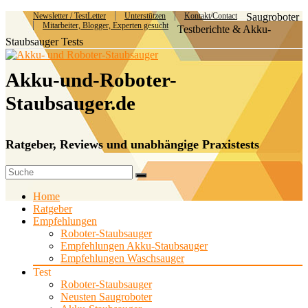
Newsletter / TestLetter
Unterstützen
Kontakt/Contact
Saugroboter
Mitarbeiter, Blogger, Experten gesucht
Testberichte & Akku-
Staubsauger Tests
Akku-und-Roboter-
Staubsauger.de
Ratgeber, Reviews und unabhängige Praxistests
Home
Ratgeber
Empfehlungen
Roboter-Staubsauger
Empfehlungen Akku-Staubsauger
Empfehlungen Waschsauger
Test
Roboter-Staubsauger
Neusten Saugroboter