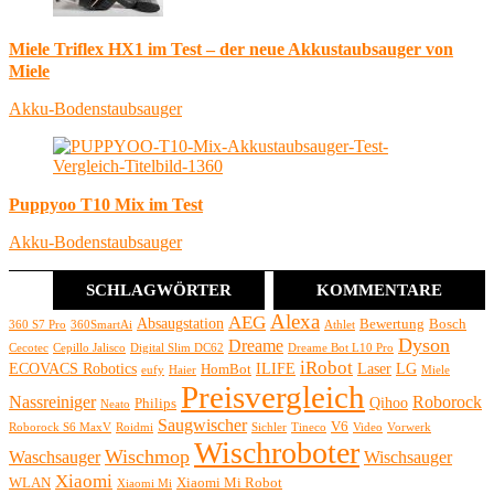
Miele Triflex HX1 im Test – der neue Akkustaubsauger von
Miele
Akku-Bodenstaubsauger
Puppyoo T10 Mix im Test
Akku-Bodenstaubsauger
SCHLAGWÖRTER
KOMMENTARE
Alexa
AEG
Absaugstation
Bewertung
Bosch
360 S7 Pro
360SmartAi
Athlet
Dyson
Dreame
Cecotec
Cepillo Jalisco
Digital Slim DC62
Dreame Bot L10 Pro
iRobot
ECOVACS Robotics
ILIFE
Laser
LG
HomBot
eufy
Haier
Miele
Preisvergleich
Nassreiniger
Roborock
Qihoo
Philips
Neato
Saugwischer
V6
Roborock S6 MaxV
Roidmi
Sichler
Tineco
Video
Vorwerk
Wischroboter
Wischmop
Waschsauger
Wischsauger
Xiaomi
WLAN
Xiaomi Mi Robot
Xiaomi Mi