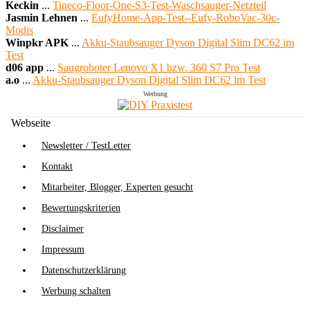
Keckin
...
Tineco-Floor-One-S3-Test-Waschsauger-Netzteil
Jasmin Lehnen
...
EufyHome-App-Test--Eufy-RoboVac-30c-
Modis
Winpkr APK
...
Akku-Staubsauger Dyson Digital Slim DC62 im
Test
d06 app
...
Saugroboter Lenovo X1 bzw. 360 S7 Pro Test
a.o
...
Akku-Staubsauger Dyson Digital Slim DC62 im Test
Werbung
Webseite
Newsletter / TestLetter
Kontakt
Mitarbeiter, Blogger, Experten gesucht
Bewertungskriterien
Disclaimer
Impressum
Datenschutzerklärung
Werbung schalten