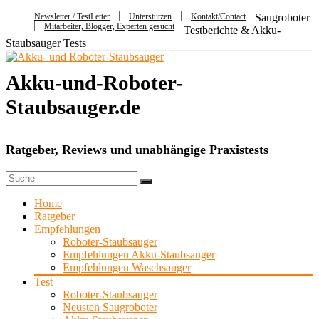
Newsletter / TestLetter
Unterstützen
Kontakt/Contact
Saugroboter
Mitarbeiter, Blogger, Experten gesucht
Testberichte & Akku-
Staubsauger Tests
Akku-und-Roboter-
Staubsauger.de
Ratgeber, Reviews und unabhängige Praxistests
Home
Ratgeber
Empfehlungen
Roboter-Staubsauger
Empfehlungen Akku-Staubsauger
Empfehlungen Waschsauger
Test
Roboter-Staubsauger
Neusten Saugroboter