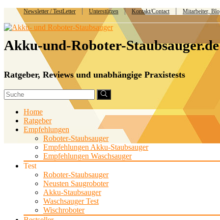
Newsletter / TestLetter
Unterstützen
Kontakt/Contact
Mitarbeiter, Bl
Akku-und-Roboter-Staubsauger.de
Ratgeber, Reviews und unabhängige Praxistests
Home
Ratgeber
Empfehlungen
Roboter-Staubsauger
Empfehlungen Akku-Staubsauger
Empfehlungen Waschsauger
Test
Roboter-Staubsauger
Neusten Saugroboter
Akku-Staubsauger
Waschsauger Test
Wischroboter
Bestseller