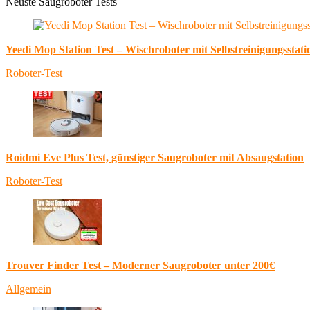
Neuste Saugroboter Tests
Yeedi Mop Station Test – Wischroboter mit Selbstreinigungsstati
Roboter-Test
Roidmi Eve Plus Test, günstiger Saugroboter mit Absaugstation
Roboter-Test
Trouver Finder Test – Moderner Saugroboter unter 200€
Allgemein