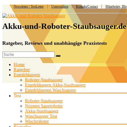
Newsletter / TestLetter
Unterstützen
Kontakt/Contact
Mitarbeiter, Bl
Akku-und-Roboter-Staubsauger.de
Ratgeber, Reviews und unabhängige Praxistests
Home
Ratgeber
Empfehlungen
Roboter-Staubsauger
Empfehlungen Akku-Staubsauger
Empfehlungen Waschsauger
Test
Roboter-Staubsauger
Neusten Saugroboter
Akku-Staubsauger
Waschsauger Test
Wischroboter
Bestseller