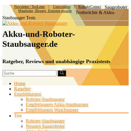
Newsletter / TestLetter
Unterstützen
Kontakt/Contact
Saugroboter
Mitarbeiter, Blogger, Experten gesucht
Testberichte & Akku-
Staubsauger Tests
Akku-und-Roboter-
Staubsauger.de
Ratgeber, Reviews und unabhängige Praxistests
Home
Ratgeber
Empfehlungen
Roboter-Staubsauger
Empfehlungen Akku-Staubsauger
Empfehlungen Waschsauger
Test
Roboter-Staubsauger
Neusten Saugroboter