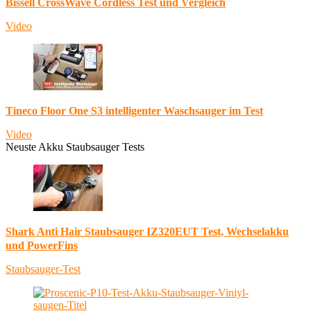
Bissell CrossWave Cordless Test und Vergleich
Video
Tineco Floor One S3 intelligenter Waschsauger im Test
Video
Neuste Akku Staubsauger Tests
Shark Anti Hair Staubsauger IZ320EUT Test, Wechselakku
und PowerFins
Staubsauger-Test