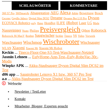
SCHLAGWÖRTER
KOMMENTARE
Alexa
AEG
Absaugstation
Bewertung
Bosch
360 S7 Pro
360SmartAi
Athlet
Dyson
Dreame
Cecotec
Cepillo Jalisco
Digital Slim DC62
Dreame Bot L10 Pro
iRobot
ECOVACS Robotics
ILIFE
Laser
LG
HomBot
eufy
Haier
Miele
Preisvergleich
Nassreiniger
Roborock
Qihoo
Philips
Neato
Saugwischer
V6
Roborock S6 MaxV
Roidmi
Sichler
Tineco
Video
Vorwerk
Wischroboter
Wischmop
Waschsauger
Wischsauger
Xiaomi
WLAN
Xiaomi Mi Robot
Xiaomi Mi
Keckin
...
Tineco-Floor-One-S3-Test-Waschsauger-Netzteil
Jasmin Lehnen
...
EufyHome-App-Test--Eufy-RoboVac-30c-
Modis
Winpkr APK
...
Akku-Staubsauger Dyson Digital Slim DC62 im
Test
d06 app
...
Saugroboter Lenovo X1 bzw. 360 S7 Pro Test
a.o
...
Akku-Staubsauger Dyson Digital Slim DC62 im Test
Webseite
Newsletter / TestLetter
Kontakt
Mitarbeiter, Blogger, Experten gesucht