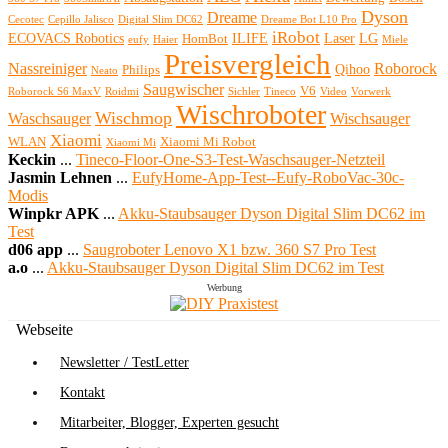
Dyson
Dreame
Cecotec
Cepillo Jalisco
Digital Slim DC62
Dreame Bot L10 Pro
iRobot
ECOVACS Robotics
ILIFE
Laser
LG
HomBot
eufy
Haier
Miele
Preisvergleich
Nassreiniger
Roborock
Qihoo
Philips
Neato
Saugwischer
V6
Roborock S6 MaxV
Roidmi
Sichler
Tineco
Video
Vorwerk
Wischroboter
Wischmop
Waschsauger
Wischsauger
Xiaomi
WLAN
Xiaomi Mi Robot
Xiaomi Mi
Keckin
...
Tineco-Floor-One-S3-Test-Waschsauger-Netzteil
Jasmin Lehnen
...
EufyHome-App-Test--Eufy-RoboVac-30c-
Modis
Winpkr APK
...
Akku-Staubsauger Dyson Digital Slim DC62 im
Test
d06 app
...
Saugroboter Lenovo X1 bzw. 360 S7 Pro Test
a.o
...
Akku-Staubsauger Dyson Digital Slim DC62 im Test
Werbung
Webseite
Newsletter / TestLetter
Kontakt
Mitarbeiter, Blogger, Experten gesucht