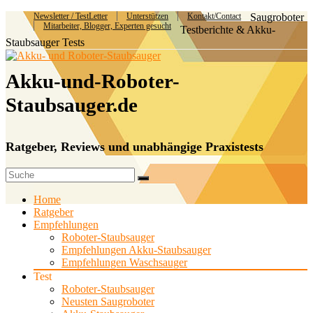
Newsletter / TestLetter
Unterstützen
Kontakt/Contact
Saugroboter
Mitarbeiter, Blogger, Experten gesucht
Testberichte & Akku-
Staubsauger Tests
Akku-und-Roboter-
Staubsauger.de
Ratgeber, Reviews und unabhängige Praxistests
Home
Ratgeber
Empfehlungen
Roboter-Staubsauger
Empfehlungen Akku-Staubsauger
Empfehlungen Waschsauger
Test
Roboter-Staubsauger
Neusten Saugroboter