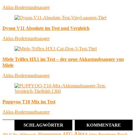
Akku-Bodenstaubsauger
Dyson V11 Absolute im Test und Vergleich
Akku-Bodenstaubsauger
Miele Triflex HX1 im Test – der neue Akkustaubsauger von
Miele
Akku-Bodenstaubsauger
Puppyoo T10 Mix im Test
Akku-Bodenstaubsauger
SCHLAGWÖRTER
KOMMENTARE
Alexa
AEG
Absaugstation
Bewertung
Bosch
360 S7 Pro
360SmartAi
Athlet