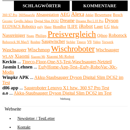
SCHLAGWÖRTER
KOMMENTARE
Alexa
AEG
Absaugstation
Bewertung
Bosch
360 S7 Pro
360SmartAi
Athlet
Dyson
Dreame
Cecotec
Cepillo Jalisco
Digital Slim DC62
Dreame Bot L10 Pro
iRobot
ECOVACS Robotics
ILIFE
Laser
LG
HomBot
eufy
Haier
Miele
Preisvergleich
Nassreiniger
Roborock
Qihoo
Philips
Neato
Saugwischer
V6
Roborock S6 MaxV
Roidmi
Sichler
Tineco
Video
Vorwerk
Wischroboter
Wischmop
Waschsauger
Wischsauger
Xiaomi
WLAN
Xiaomi Mi Robot
Xiaomi Mi
Keckin
...
Tineco-Floor-One-S3-Test-Waschsauger-Netzteil
Jasmin Lehnen
...
EufyHome-App-Test--Eufy-RoboVac-30c-
Modis
Winpkr APK
...
Akku-Staubsauger Dyson Digital Slim DC62 im
Test
d06 app
...
Saugroboter Lenovo X1 bzw. 360 S7 Pro Test
a.o
...
Akku-Staubsauger Dyson Digital Slim DC62 im Test
Werbung
Webseite
Newsletter / TestLetter
Kontakt