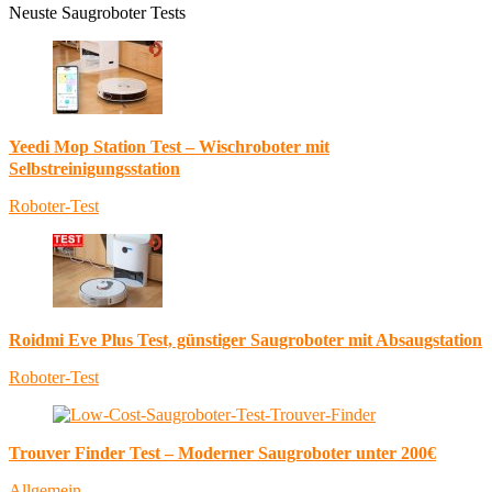
Neuste Saugroboter Tests
Yeedi Mop Station Test – Wischroboter mit
Selbstreinigungsstation
Roboter-Test
Roidmi Eve Plus Test, günstiger Saugroboter mit Absaugstation
Roboter-Test
Trouver Finder Test – Moderner Saugroboter unter 200€
Allgemein