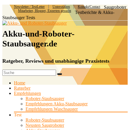
Newsletter / TestLetter
Unterstützen
Kontakt/Contact
Saugroboter
Mitarbeiter, Blogger, Experten gesucht
Testberichte & Akku-
Staubsauger Tests
Akku-und-Roboter-
Staubsauger.de
Ratgeber, Reviews und unabhängige Praxistests
Home
Ratgeber
Empfehlungen
Roboter-Staubsauger
Empfehlungen Akku-Staubsauger
Empfehlungen Waschsauger
Test
Roboter-Staubsauger
Neusten Saugroboter