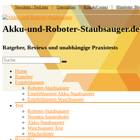
Newsletter / TestLetter
Unterstützen
Kontakt/Contact
Mitarbeiter, Bl
Akku-und-Roboter-Staubsauger.de
Ratgeber, Reviews und unabhängige Praxistests
Home
Ratgeber
Empfehlungen
Roboter-Staubsauger
Empfehlungen Akku-Staubsauger
Empfehlungen Waschsauger
Test
Roboter-Staubsauger
Neusten Saugroboter
Akku-Staubsauger
Waschsauger Test
Wischroboter
Bestseller