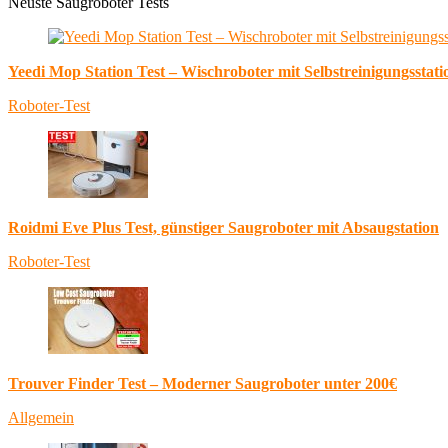
Neuste Saugroboter Tests
Yeedi Mop Station Test – Wischroboter mit Selbstreinigungsstati
Roboter-Test
Roidmi Eve Plus Test, günstiger Saugroboter mit Absaugstation
Roboter-Test
Trouver Finder Test – Moderner Saugroboter unter 200€
Allgemein