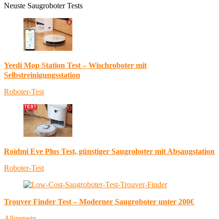
Neuste Saugroboter Tests
Yeedi Mop Station Test – Wischroboter mit
Selbstreinigungsstation
Roboter-Test
Roidmi Eve Plus Test, günstiger Saugroboter mit Absaugstation
Roboter-Test
Trouver Finder Test – Moderner Saugroboter unter 200€
Allgemein