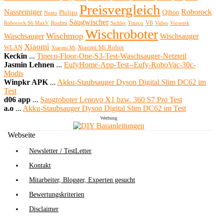
Preisvergleich
Nassreiniger
Roborock
Qihoo
Philips
Neato
Saugwischer
V6
Roborock S6 MaxV
Roidmi
Sichler
Tineco
Video
Vorwerk
Wischroboter
Wischmop
Waschsauger
Wischsauger
Xiaomi
WLAN
Xiaomi Mi Robot
Xiaomi Mi
Keckin
...
Tineco-Floor-One-S3-Test-Waschsauger-Netzteil
Jasmin Lehnen
...
EufyHome-App-Test--Eufy-RoboVac-30c-
Modis
Winpkr APK
...
Akku-Staubsauger Dyson Digital Slim DC62 im
Test
d06 app
...
Saugroboter Lenovo X1 bzw. 360 S7 Pro Test
a.o
...
Akku-Staubsauger Dyson Digital Slim DC62 im Test
Werbung
Webseite
Newsletter / TestLetter
Kontakt
Mitarbeiter, Blogger, Experten gesucht
Bewertungskriterien
Disclaimer