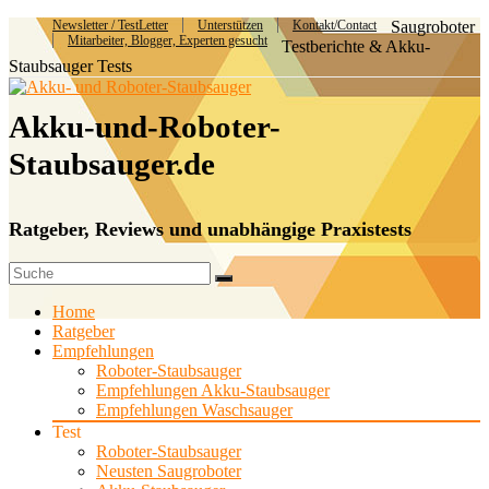
Newsletter / TestLetter
Unterstützen
Kontakt/Contact
Saugroboter
Mitarbeiter, Blogger, Experten gesucht
Testberichte & Akku-
Staubsauger Tests
Akku-und-Roboter-
Staubsauger.de
Ratgeber, Reviews und unabhängige Praxistests
Home
Ratgeber
Empfehlungen
Roboter-Staubsauger
Empfehlungen Akku-Staubsauger
Empfehlungen Waschsauger
Test
Roboter-Staubsauger
Neusten Saugroboter