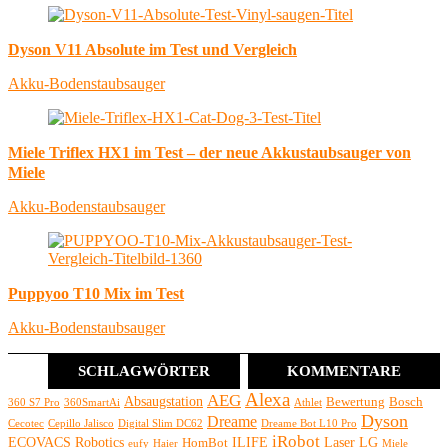
Dyson V11 Absolute im Test und Vergleich
Akku-Bodenstaubsauger
Miele Triflex HX1 im Test – der neue Akkustaubsauger von
Miele
Akku-Bodenstaubsauger
Puppyoo T10 Mix im Test
Akku-Bodenstaubsauger
SCHLAGWÖRTER
KOMMENTARE
Alexa
AEG
Absaugstation
Bewertung
Bosch
360 S7 Pro
360SmartAi
Athlet
Dyson
Dreame
Cecotec
Cepillo Jalisco
Digital Slim DC62
Dreame Bot L10 Pro
iRobot
ECOVACS Robotics
ILIFE
Laser
LG
HomBot
eufy
Haier
Miele