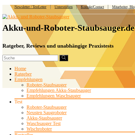
Newsletter / TestLetter
Unterstützen
Kontakt/Contact
Mitarbeiter, Bl
Akku-und-Roboter-Staubsauger.de
Ratgeber, Reviews und unabhängige Praxistests
Home
Ratgeber
Empfehlungen
Roboter-Staubsauger
Empfehlungen Akku-Staubsauger
Empfehlungen Waschsauger
Test
Roboter-Staubsauger
Neusten Saugroboter
Akku-Staubsauger
Waschsauger Test
Wischroboter
Bestseller