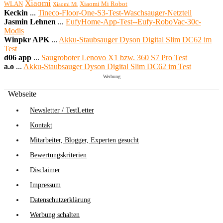
Xiaomi
WLAN
Xiaomi Mi Robot
Xiaomi Mi
Keckin
...
Tineco-Floor-One-S3-Test-Waschsauger-Netzteil
Jasmin Lehnen
...
EufyHome-App-Test--Eufy-RoboVac-30c-
Modis
Winpkr APK
...
Akku-Staubsauger Dyson Digital Slim DC62 im
Test
d06 app
...
Saugroboter Lenovo X1 bzw. 360 S7 Pro Test
a.o
...
Akku-Staubsauger Dyson Digital Slim DC62 im Test
Werbung
Webseite
Newsletter / TestLetter
Kontakt
Mitarbeiter, Blogger, Experten gesucht
Bewertungskriterien
Disclaimer
Impressum
Datenschutzerklärung
Werbung schalten