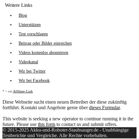
Weitere Links
Blog
Unterstützen
Test vorschlagen
Beitrag oder Bilder einreichen
Videos kostenlos abonnieren
Videokanal
Wir bei Twitter
Wir bei Facebook
* = ein
Affiliate-Link
Diese Webseite sucht einen neuen Betreiber der diese zukünftig
fortführt. Kontakt und Angebote gerne über
dieses Formular
.
This website is seeking a new operator to continue running it in the
future. Please use
this form
to contact us and submit offers.
© 2015-2025 Akku-und-Roboter-Staubsauger.de - Unabhängige
Testberichte und Vergleiche. Alle Rechte vorbehalten.