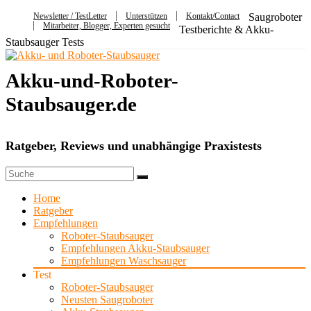
Newsletter / TestLetter
Unterstützen
Kontakt/Contact
Saugroboter
Mitarbeiter, Blogger, Experten gesucht
Testberichte & Akku-
Staubsauger Tests
Akku-und-Roboter-
Staubsauger.de
Ratgeber, Reviews und unabhängige Praxistests
Home
Ratgeber
Empfehlungen
Roboter-Staubsauger
Empfehlungen Akku-Staubsauger
Empfehlungen Waschsauger
Test
Roboter-Staubsauger
Neusten Saugroboter