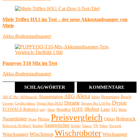
Miele Triflex HX1 im Test – der neue Akkustaubsauger von
Miele
Akku-Bodenstaubsauger
Puppyoo T10 Mix im Test
Akku-Bodenstaubsauger
SCHLAGWÖRTER
KOMMENTARE
Alexa
AEG
Absaugstation
Bewertung
Bosch
360 S7 Pro
360SmartAi
Athlet
Dyson
Dreame
Cecotec
Cepillo Jalisco
Digital Slim DC62
Dreame Bot L10 Pro
iRobot
ECOVACS Robotics
ILIFE
Laser
LG
HomBot
eufy
Haier
Miele
Preisvergleich
Nassreiniger
Roborock
Qihoo
Philips
Neato
Saugwischer
V6
Roborock S6 MaxV
Roidmi
Sichler
Tineco
Video
Vorwerk
Wischroboter
Wischmop
Waschsauger
Wischsauger