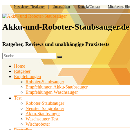
Newsletter / TestLetter
Unterstützen
Kontakt/Contact
Mitarbeiter, Bl
Akku-und-Roboter-Staubsauger.de
Ratgeber, Reviews und unabhängige Praxistests
Home
Ratgeber
Empfehlungen
Roboter-Staubsauger
Empfehlungen Akku-Staubsauger
Empfehlungen Waschsauger
Test
Roboter-Staubsauger
Neusten Saugroboter
Akku-Staubsauger
Waschsauger Test
Wischroboter
Bestseller